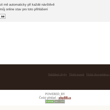
sit mě automaticky při každé návštěvě
ůj online stav pro toto přihlášení
Nahlášení chyby
|
Vložit inzerát
|
Vložit chovatelskou s
POWERED_BY
Český překlad –
phpBB.cz