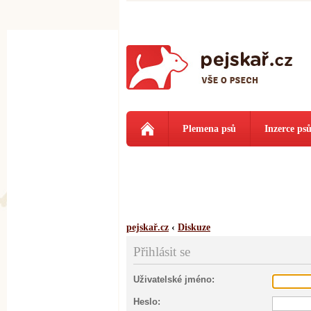
Plemena psů
Inzerce ps
pejskař.cz
‹
Diskuze
Přihlásit se
Uživatelské jméno:
Heslo: