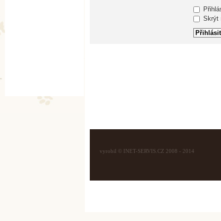
Přihlá
Skrýt m
vyrobil © INET-SERVIS.CZ 2008 - 2014