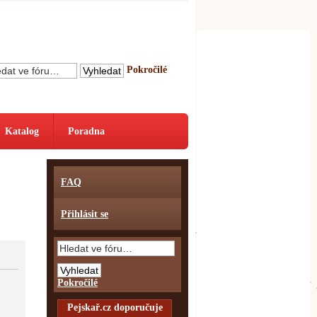
Pokročilé
Katalog
Poradna
FAQ
Přihlásit se
Pokročilé
Pejskař.cz doporučuje