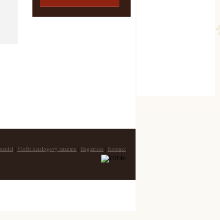
tanici
|
Vložit katalogový záznam
|
Registrace
|
Kontakt