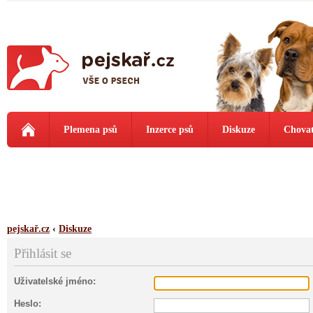
Plemena psů
Inzerce psů
Diskuze
Chovat
pejskař.cz
‹
Diskuze
Přihlásit se
Uživatelské jméno:
Heslo: