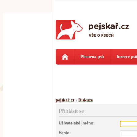
Plemena psů
Inzerce ps
pejskař.cz
‹
Diskuze
Přihlásit se
Uživatelské jméno:
Heslo: