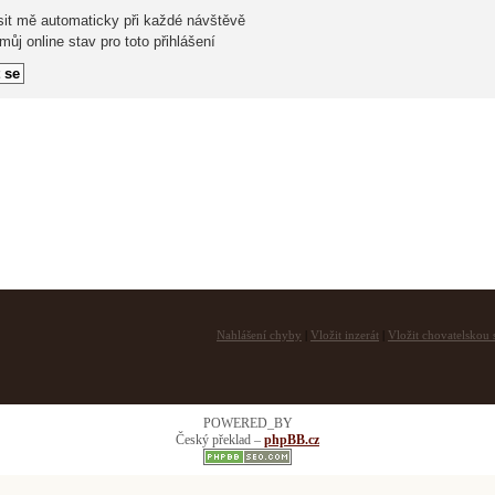
sit mě automaticky při každé návštěvě
ůj online stav pro toto přihlášení
Nahlášení chyby
|
Vložit inzerát
|
Vložit chovatelskou s
POWERED_BY
Český překlad –
phpBB.cz