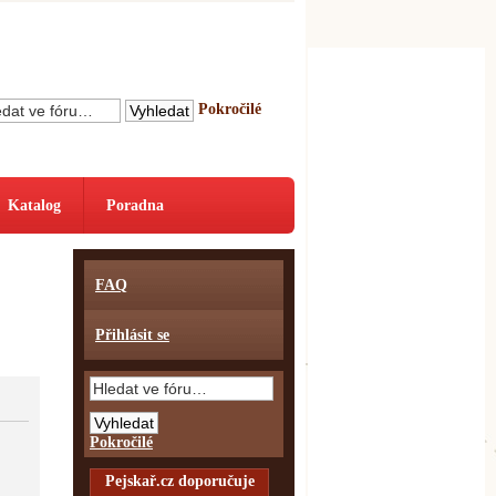
Pokročilé
Katalog
Poradna
FAQ
Přihlásit se
Pokročilé
Pejskař.cz doporučuje