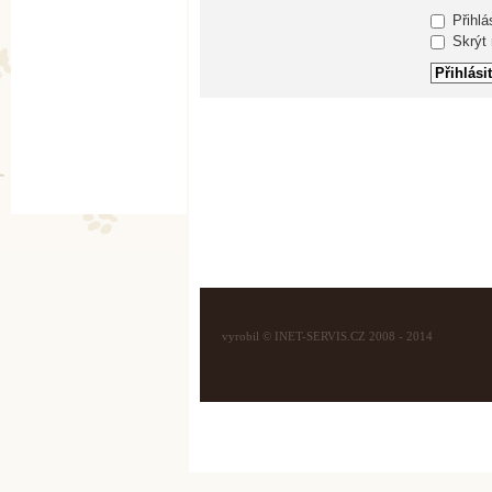
Přihlá
Skrýt m
vyrobil © INET-SERVIS.CZ 2008 - 2014