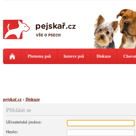
Plemena psů
Inzerce psů
Diskuze
Chovat
pejskař.cz
‹
Diskuze
Přihlásit se
Uživatelské jméno:
Heslo: