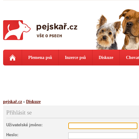
Plemena psů
Inzerce psů
Diskuze
Chovat
pejskař.cz
‹
Diskuze
Přihlásit se
Uživatelské jméno:
Heslo: