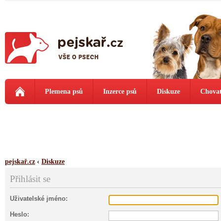
Plemena psů
Inzerce psů
Diskuze
Chovat
pejskař.cz
‹
Diskuze
Přihlásit se
Uživatelské jméno:
Heslo: