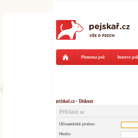
Plemena psů
Inzerce ps
pejskař.cz
‹
Diskuze
Přihlásit se
Uživatelské jméno:
Heslo: