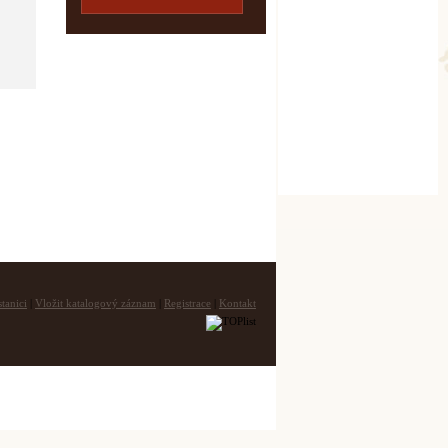
tanici
|
Vložit katalogový záznam
|
Registrace
|
Kontakt