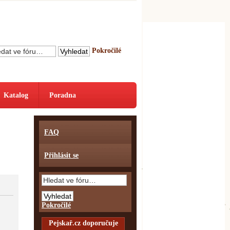
Pokročilé
Katalog
Poradna
FAQ
Přihlásit se
Pokročilé
Pejskař.cz doporučuje