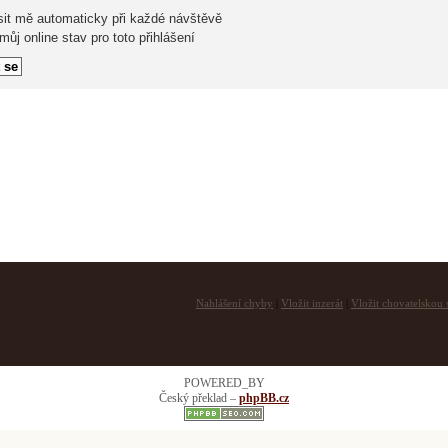
sit mě automaticky při každé návštěvě
ůj online stav pro toto přihlášení
Nahlášení chyby
|
Vložit inzerát
|
Vložit chovatelskou s
POWERED_BY
Český překlad –
phpBB.cz