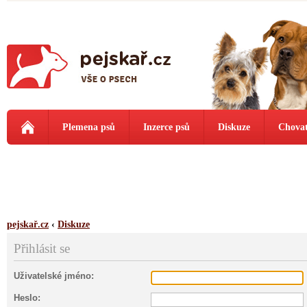
Plemena psů
Inzerce psů
Diskuze
Chovat
pejskař.cz
‹
Diskuze
Přihlásit se
Uživatelské jméno:
Heslo: