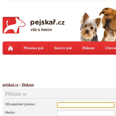
Plemena psů
Inzerce psů
Diskuze
Chovat
pejskař.cz
‹
Diskuze
Přihlásit se
Uživatelské jméno:
Heslo: