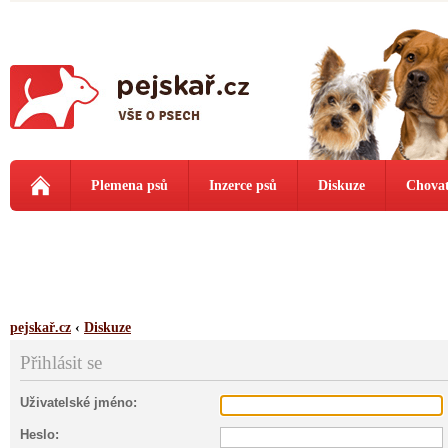
Plemena psů
Inzerce psů
Diskuze
Chovat
pejskař.cz
‹
Diskuze
Přihlásit se
Uživatelské jméno:
Heslo: