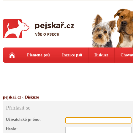
Plemena psů
Inzerce psů
Diskuze
Chovat
pejskař.cz
‹
Diskuze
Přihlásit se
Uživatelské jméno:
Heslo: