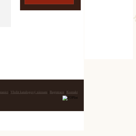
tanici
|
Vložit katalogový záznam
|
Registrace
|
Kontakt