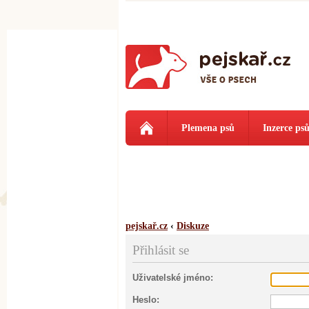
Plemena psů
Inzerce ps
pejskař.cz
‹
Diskuze
Přihlásit se
Uživatelské jméno:
Heslo: