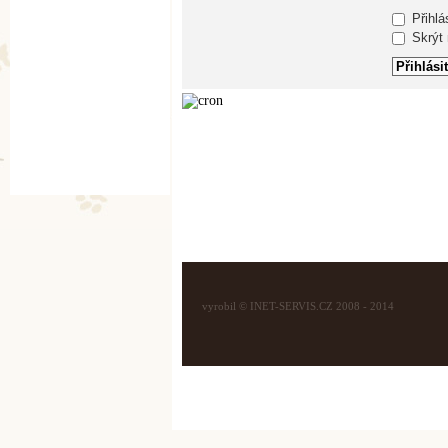
Přihlá
Skrýt m
vyrobil © INET-SERVIS.CZ 2008 - 2014