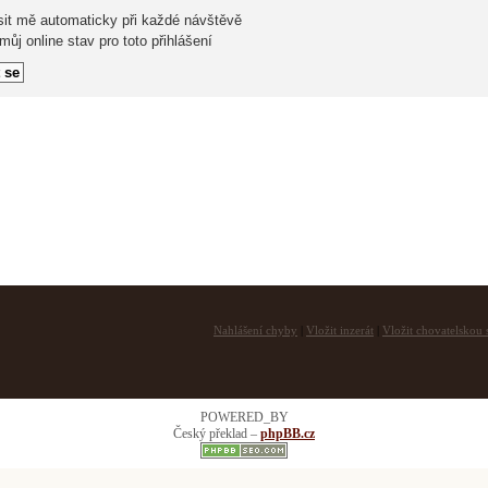
sit mě automaticky při každé návštěvě
ůj online stav pro toto přihlášení
Nahlášení chyby
|
Vložit inzerát
|
Vložit chovatelskou s
POWERED_BY
Český překlad –
phpBB.cz