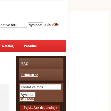
Pokročilé
Katalog
Poradna
FAQ
Přihlásit se
Pokročilé
Pejskař.cz doporučuje