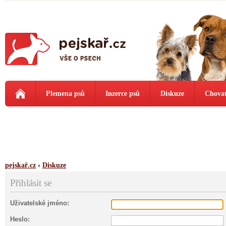
Plemena psů
Inzerce psů
Diskuze
Chovat
pejskař.cz
‹
Diskuze
Přihlásit se
Uživatelské jméno:
Heslo: