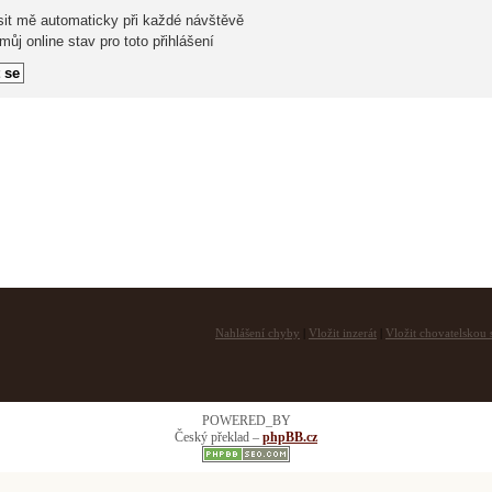
sit mě automaticky při každé návštěvě
ůj online stav pro toto přihlášení
Nahlášení chyby
|
Vložit inzerát
|
Vložit chovatelskou s
POWERED_BY
Český překlad –
phpBB.cz