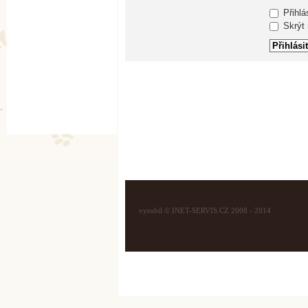
Přihlá
Skrýt m
vyrobil © INET-SERVIS.CZ 2008 - 2014