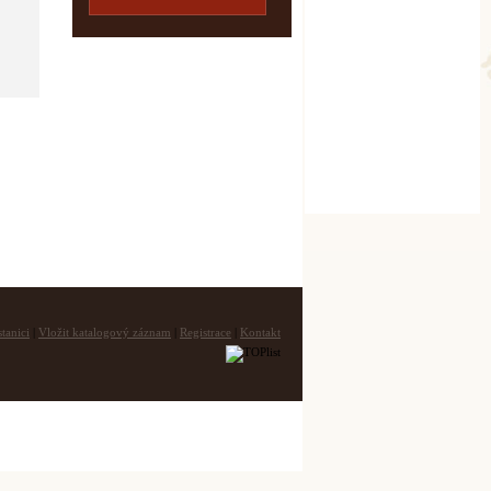
tanici
|
Vložit katalogový záznam
|
Registrace
|
Kontakt