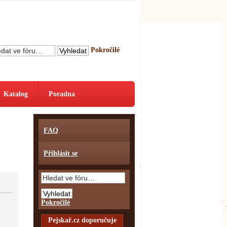
Pokročilé
Katalog
Poradna
FAQ
Přihlásit se
Pokročilé
Pejskař.cz doporučuje