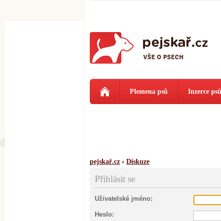
Plemena psů
Inzerce ps
pejskař.cz
‹
Diskuze
Přihlásit se
Uživatelské jméno:
Heslo: