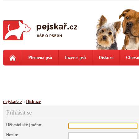
Plemena psů
Inzerce psů
Diskuze
Chovat
pejskař.cz
‹
Diskuze
Přihlásit se
Uživatelské jméno:
Heslo: