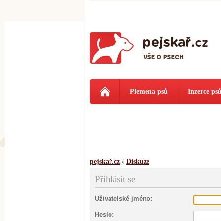
Plemena psů
Inzerce ps
pejskař.cz
‹
Diskuze
Přihlásit se
Uživatelské jméno:
Heslo: