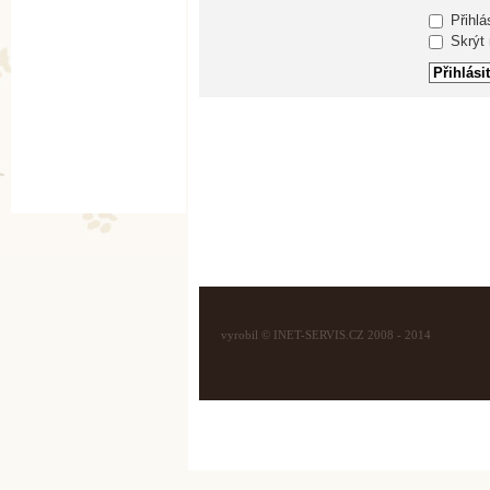
Přihlá
Skrýt m
vyrobil © INET-SERVIS.CZ 2008 - 2014