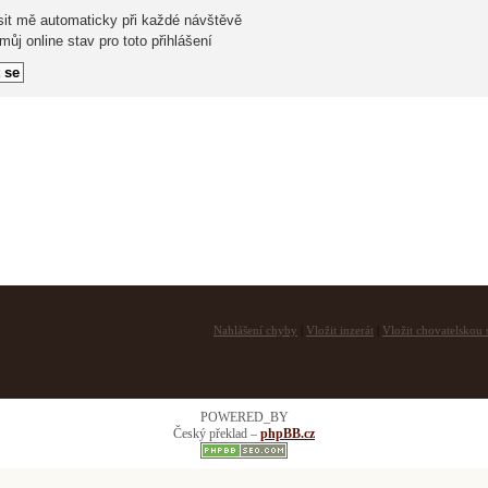
sit mě automaticky při každé návštěvě
ůj online stav pro toto přihlášení
Nahlášení chyby
|
Vložit inzerát
|
Vložit chovatelskou s
POWERED_BY
Český překlad –
phpBB.cz