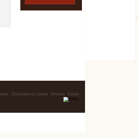
tanici
|
Vložit katalogový záznam
|
Registrace
|
Kontakt