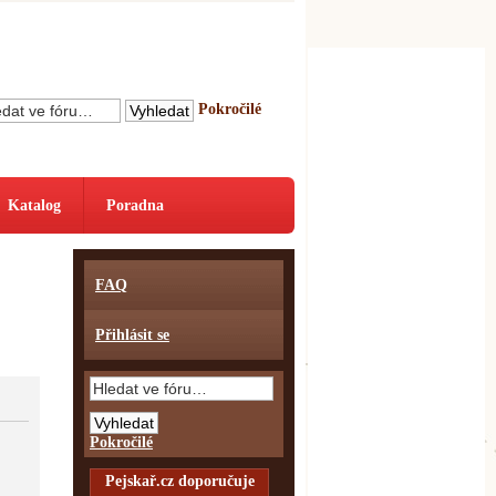
Pokročilé
Katalog
Poradna
FAQ
Přihlásit se
Pokročilé
Pejskař.cz doporučuje