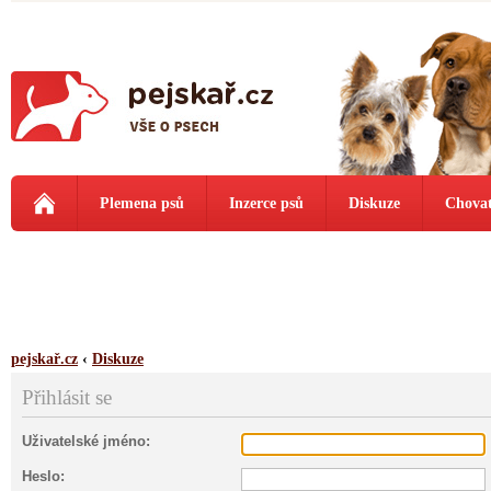
Plemena psů
Inzerce psů
Diskuze
Chovat
pejskař.cz
‹
Diskuze
Přihlásit se
Uživatelské jméno:
Heslo: