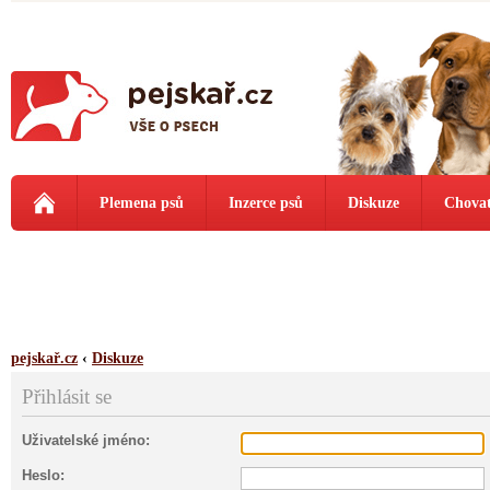
Plemena psů
Inzerce psů
Diskuze
Chovat
pejskař.cz
‹
Diskuze
Přihlásit se
Uživatelské jméno:
Heslo: