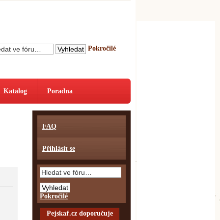
Pokročilé
Katalog
Poradna
FAQ
Přihlásit se
Pokročilé
Pejskař.cz doporučuje