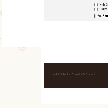
Přihlá
Skrýt m
vyrobil © INET-SERVIS.CZ 2008 - 2014