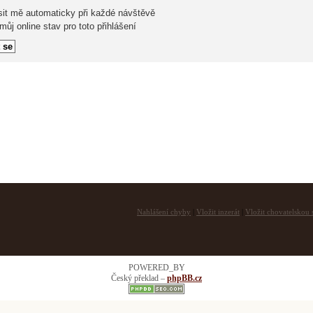
sit mě automaticky při každé návštěvě
ůj online stav pro toto přihlášení
Nahlášení chyby
|
Vložit inzerát
|
Vložit chovatelskou s
POWERED_BY
Český překlad –
phpBB.cz