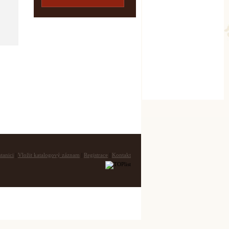
tanici
|
Vložit katalogový záznam
|
Registrace
|
Kontakt