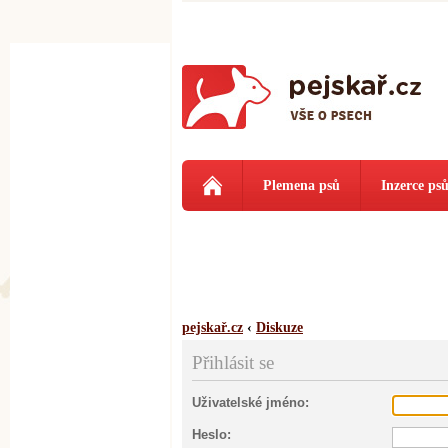
Plemena psů
Inzerce ps
pejskař.cz
‹
Diskuze
Přihlásit se
Uživatelské jméno:
Heslo: