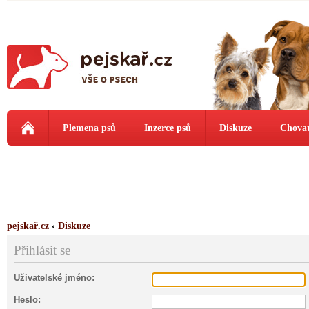
Plemena psů
Inzerce psů
Diskuze
Chovat
pejskař.cz
‹
Diskuze
Přihlásit se
Uživatelské jméno:
Heslo: