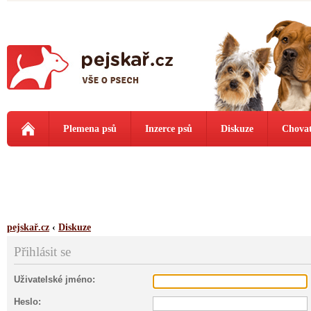
Plemena psů
Inzerce psů
Diskuze
Chovat
pejskař.cz
‹
Diskuze
Přihlásit se
Uživatelské jméno:
Heslo: