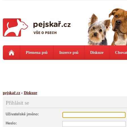
Plemena psů
Inzerce psů
Diskuze
Chovat
pejskař.cz
‹
Diskuze
Přihlásit se
Uživatelské jméno:
Heslo: