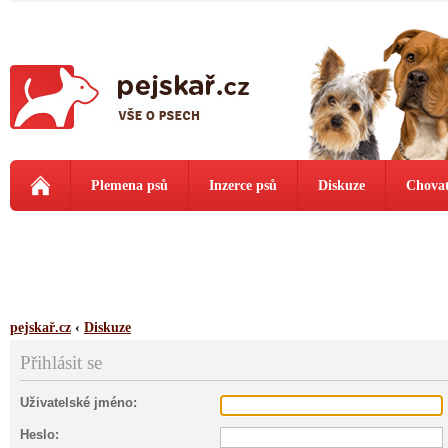
Plemena psů
Inzerce psů
Diskuze
Chovat
pejskař.cz
‹
Diskuze
Přihlásit se
Uživatelské jméno:
Heslo: