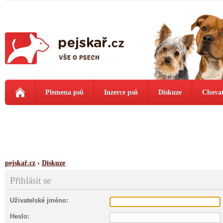
Plemena psů
Inzerce psů
Diskuze
Chovat
pejskař.cz
‹
Diskuze
Přihlásit se
Uživatelské jméno:
Heslo: