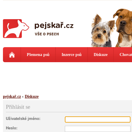
Plemena psů
Inzerce psů
Diskuze
Chovat
pejskař.cz
‹
Diskuze
Přihlásit se
Uživatelské jméno:
Heslo: