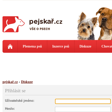
Plemena psů
Inzerce psů
Diskuze
Chovat
pejskař.cz
‹
Diskuze
Přihlásit se
Uživatelské jméno:
Heslo: