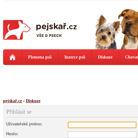
Plemena psů
Inzerce psů
Diskuze
Chovat
pejskař.cz
‹
Diskuze
Přihlásit se
Uživatelské jméno:
Heslo: