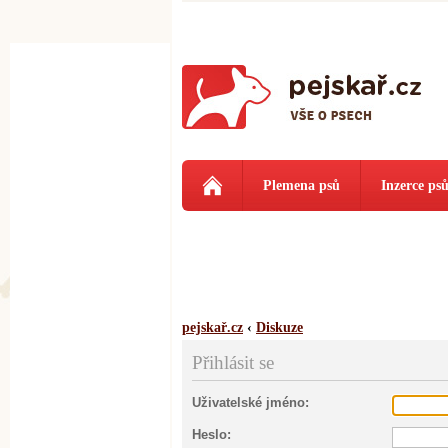
Plemena psů
Inzerce ps
pejskař.cz
‹
Diskuze
Přihlásit se
Uživatelské jméno:
Heslo: