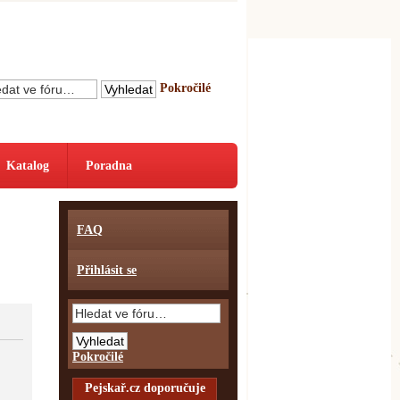
Pokročilé
Katalog
Poradna
FAQ
Přihlásit se
Pokročilé
Pejskař.cz doporučuje