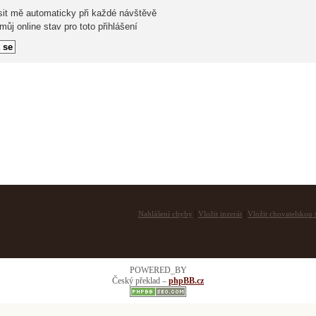
sit mě automaticky při každé návštěvě
ůj online stav pro toto přihlášení
Nahlášení chyby
|
Vložit inzerát
|
Vložit chovatelskou s
POWERED_BY
Český překlad –
phpBB.cz