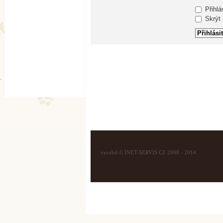
Přihlá
Skrýt m
vyrobil © INET-SERVIS.CZ 2008 - 2014