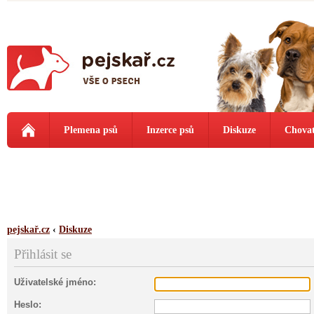
Plemena psů
Inzerce psů
Diskuze
Chovat
pejskař.cz
‹
Diskuze
Přihlásit se
Uživatelské jméno:
Heslo: