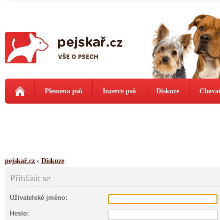
Plemena psů
Inzerce psů
Diskuze
Chovat
pejskař.cz
‹
Diskuze
Přihlásit se
Uživatelské jméno:
Heslo: