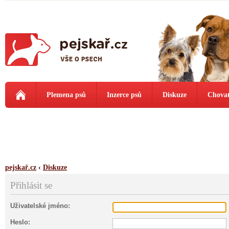
Plemena psů
Inzerce psů
Diskuze
Chovat
pejskař.cz
‹
Diskuze
Přihlásit se
Uživatelské jméno:
Heslo: