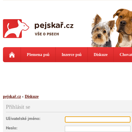
Plemena psů
Inzerce psů
Diskuze
Chovat
pejskař.cz
‹
Diskuze
Přihlásit se
Uživatelské jméno:
Heslo: