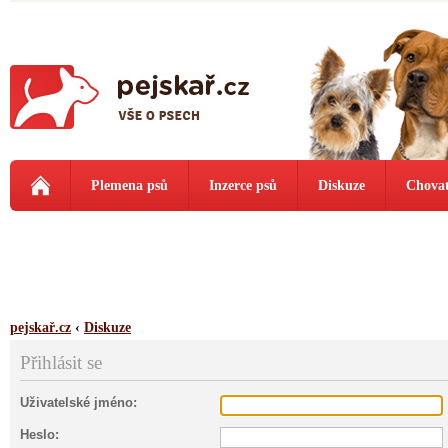
Plemena psů
Inzerce psů
Diskuze
Chovat
pejskař.cz
‹
Diskuze
Přihlásit se
Uživatelské jméno:
Heslo: