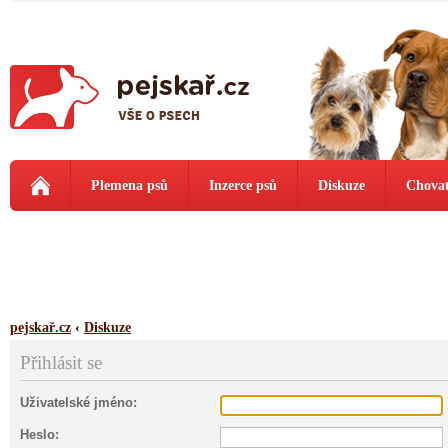
Plemena psů
Inzerce psů
Diskuze
Chovat
pejskař.cz
‹
Diskuze
Přihlásit se
Uživatelské jméno:
Heslo: