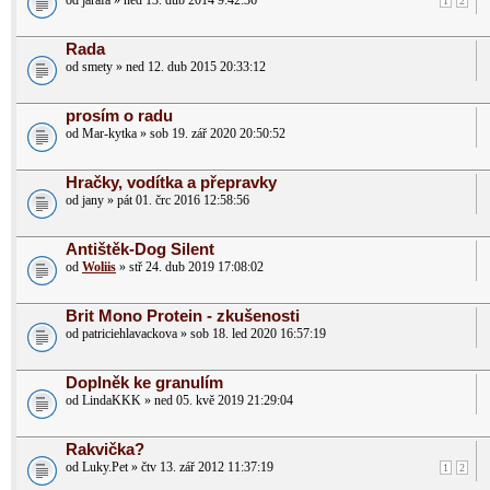
od jarafa » ned 13. dub 2014 9:42:36
1
2
Rada
od smety » ned 12. dub 2015 20:33:12
prosím o radu
od Mar-kytka » sob 19. zář 2020 20:50:52
Hračky, vodítka a přepravky
od jany » pát 01. črc 2016 12:58:56
Antištěk-Dog Silent
od
Woliis
» stř 24. dub 2019 17:08:02
Brit Mono Protein - zkušenosti
od patriciehlavackova » sob 18. led 2020 16:57:19
Doplněk ke granulím
od LindaKKK » ned 05. kvě 2019 21:29:04
Rakvička?
od Luky.Pet » čtv 13. zář 2012 11:37:19
1
2