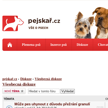
Plemena psů
Inzerce psů
Diskuze
Chovat
pejskař.cz
‹
Diskuze
‹
Všeobecná diskuze
Všeobecná diskuze
Odeslat nové téma
TÉMATA
O
Může pes uhynout z důvodu přežrání granulí