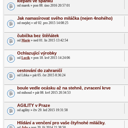
klepani ve spanku
od marek » pon 08. úno 2016 20:57:01
Jak namasírovat svého miláčka (nejen 4nohého)
od mejdej » stř 02. pro 2015 14:08:25
čubička bez štěňátek
od
Marie
» ned 01. lis 2015 13:42:54
Ochlazující výrobky
od
Lucík
» pon 18. kvě 2015 14:24:06
cestování do zahraničí
od Libka » pát 05. čer 2015 8:36:24
boule vedle ocásku až na stehně, zvracení krve
od mihoud » pát 08. kvě 2015 20:34:53
AGILITY v Praze
od agility » čtv 29. led 2015 19:31:58
Hlídání a venčení pro vaše čtyřnohé miláčky.
od
Ada
» pon 20. říj 2014 21:38:50