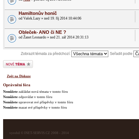
Hamiltonův honič
od Vašek.Lazy » ned 19. říj 2014 10:44:06
Obleček- ANO či NE ?
od Žanet Leonardo » ned 21. zář 2014 20:31:13
Zobrazit témata za předchozí:
Seřadit podle
Odeslat nové téma
Zpět na Diskuze
Oprávnění fóra
Nemůžete
zakládat nová témata v tomto fóru
Nemůžete
odpovídat v tomto fóru
Nemůžete
upravovat své příspěvky v tomto fóru
Nemůžete
mazat své příspěvky v tomto fóru
vyrobil © INET-SERVIS.CZ 2008 - 2014