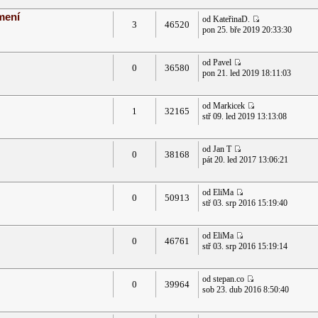
mení
od KateřinaD.
3
46520
pon 25. bře 2019 20:33:30
od Pavel
0
36580
pon 21. led 2019 18:11:03
od Markicek
1
32165
stř 09. led 2019 13:13:08
od Jan T
0
38168
pát 20. led 2017 13:06:21
od EliMa
0
50913
stř 03. srp 2016 15:19:40
od EliMa
0
46761
stř 03. srp 2016 15:19:14
od stepan.co
0
39964
sob 23. dub 2016 8:50:40