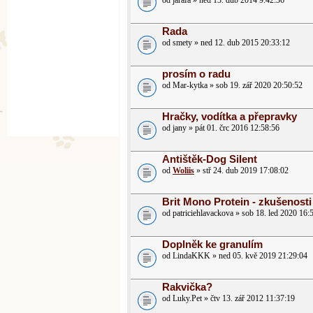
od jarafa » ned 13. dub 2014 9:42:36
Rada
od smety » ned 12. dub 2015 20:33:12
prosím o radu
od Mar-kytka » sob 19. zář 2020 20:50:52
Hračky, vodítka a přepravky
od jany » pát 01. črc 2016 12:58:56
Antištěk-Dog Silent
od
Woliis
» stř 24. dub 2019 17:08:02
Brit Mono Protein - zkušenosti
od patriciehlavackova » sob 18. led 2020 16:
Doplněk ke granulím
od LindaKKK » ned 05. kvě 2019 21:29:04
Rakvička?
od Luky.Pet » čtv 13. zář 2012 11:37:19