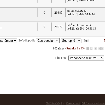
pon 20. říj 2014 21:38:50
od Vašek.Lazy
0
29885
ned 19. říj 2014 10:44:06
od Žanet Leonardo
0
29772
13
ned 21. zář 2014 20:31:13
Seřadit podle
862 témat •
Stránka
1
z
35
•
1
2
3
4
5
Přejít na:
Nahlášení chyby
|
Vložit inzerát
|
Vložit chovatelskou s