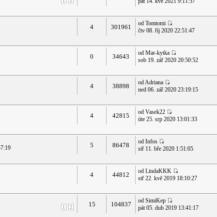
1
2
pát 14. kvě 2021 9:11:57
od Tomtomi
4
301961
čtv 08. říj 2020 22:51:47
od Mar-kytka
0
34643
sob 19. zář 2020 20:50:52
od Adriana
4
38898
ned 06. zář 2020 23:19:15
od Vasek22
4
42815
úte 25. srp 2020 13:01:33
od Infos
5
86478
57:19
stř 11. bře 2020 1:51:05
od LindaKKK
4
44812
stř 22. kvě 2019 18:10:27
od SimiKep
15
104837
1
2
pát 05. dub 2019 13:41:17