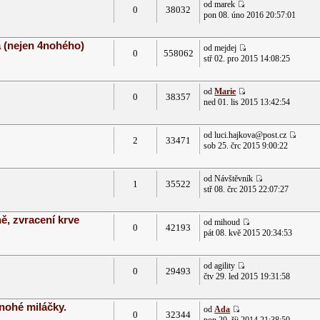
od marek
0
38032
pon 08. úno 2016 20:57:01
 (nejen 4nohého)
od mejdej
0
558062
stř 02. pro 2015 14:08:25
od
Marie
0
38357
ned 01. lis 2015 13:42:54
od luci.hajkova@post.cz
2
33471
sob 25. črc 2015 9:00:22
od Návštěvník
1
35522
stř 08. črc 2015 22:07:27
ě, zvracení krve
od mihoud
0
42193
pát 08. kvě 2015 20:34:53
od agility
0
29493
čtv 29. led 2015 19:31:58
řnohé miláčky.
od
Ada
0
32344