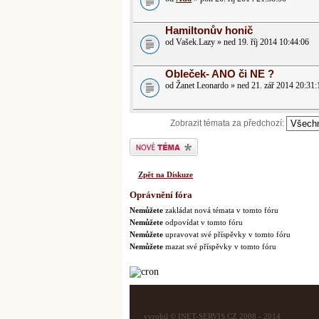
Hamiltonův honič
od Vašek.Lazy » ned 19. říj 2014 10:44:06
Obleček- ANO či NE ?
od Žanet Leonardo » ned 21. zář 2014 20:31:
Zobrazit témata za předchozí:
Odeslat nové téma
Zpět na Diskuze
Oprávnění fóra
Nemůžete
zakládat nová témata v tomto fóru
Nemůžete
odpovídat v tomto fóru
Nemůžete
upravovat své příspěvky v tomto fóru
Nemůžete
mazat své příspěvky v tomto fóru
vyrobil © INET-SERVIS.CZ 2008 - 2014