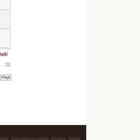
Další
...
35
tanici
|
Vložit katalogový záznam
|
Registrace
|
Kontakt