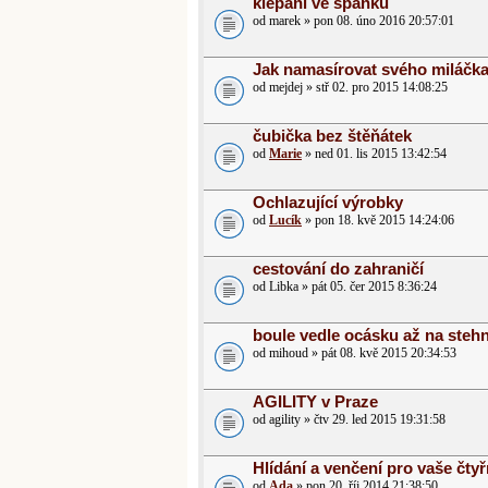
klepani ve spanku
od marek » pon 08. úno 2016 20:57:01
Jak namasírovat svého miláčka
od mejdej » stř 02. pro 2015 14:08:25
čubička bez štěňátek
od
Marie
» ned 01. lis 2015 13:42:54
Ochlazující výrobky
od
Lucík
» pon 18. kvě 2015 14:24:06
cestování do zahraničí
od Libka » pát 05. čer 2015 8:36:24
boule vedle ocásku až na stehn
od mihoud » pát 08. kvě 2015 20:34:53
AGILITY v Praze
od agility » čtv 29. led 2015 19:31:58
Hlídání a venčení pro vaše čty
od
Ada
» pon 20. říj 2014 21:38:50