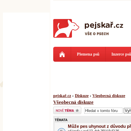
Plemena psů
Inzerce ps
pejskař.cz
‹
Diskuze
‹
Všeobecná diskuze
Všeobecná diskuze
Odeslat nové téma
TÉMATA
Může pes uhynout z důvodu př