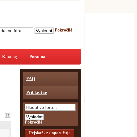
Pokročilé
Katalog
Poradna
FAQ
Přihlásit se
...
35
Pokročilé
Pejskař.cz doporučuje