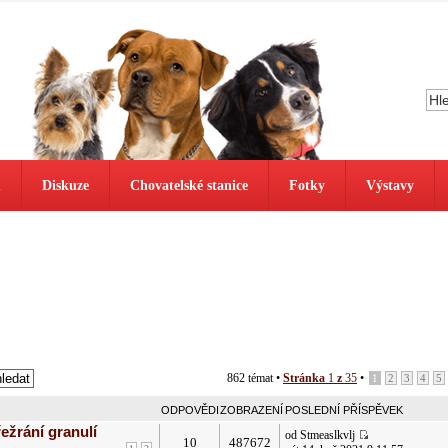
ů
Diskuze
Chovatelské stanice
Fotky
Výstavy
862 témat •
Stránka
1
z
35
•
1
2
3
4
5
ODPOVĚDI
ZOBRAZENÍ
POSLEDNÍ PŘÍSPĚVEK
ežrání granulí
od Stmeaslkvlj
10
487672