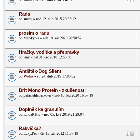
od jarafa » ned 13. dub 2014 9:42:36
1
2
Rada
od smety » ned 12. dub 2015 20:33:12
prosím o radu
od Mar-kytka » sob 19. zář 2020 20:50:52
Hračky, vodítka a přepravky
od jany » pát 01. črc 2016 12:58:56
Antištěk-Dog Silent
od
Woliis
» stř 24. dub 2019 17:08:02
Brit Mono Protein - zkušenosti
od patriciehlavackova » sob 18. led 2020 16:57:19
Doplněk ke granulím
od LindaKKK » ned 05. kvě 2019 21:29:04
Rakvička?
od Luky.Pet » čtv 13. zář 2012 11:37:19
1
2