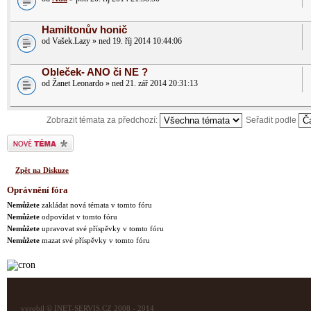
Hamiltonův honič
od Vašek.Lazy » ned 19. říj 2014 10:44:06
Obleček- ANO či NE ?
od Žanet Leonardo » ned 21. zář 2014 20:31:13
Zobrazit témata za předchozí:
Seřadit podle
Odeslat nové téma
Zpět na Diskuze
Oprávnění fóra
Nemůžete
zakládat nová témata v tomto fóru
Nemůžete
odpovídat v tomto fóru
Nemůžete
upravovat své příspěvky v tomto fóru
Nemůžete
mazat své příspěvky v tomto fóru
vyrobil © INET-SERVIS.CZ 2008 - 2014