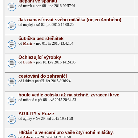
klepani ve spanku
od marek » pon 08. úno 2016 20:57:01
Jak namasírovat svého miláčka (nejen 4nohého)
od mejdej » stř 02. pro 2015 14:08:25
čubička bez štěňátek
od
Marie
» ned 01. lis 2015 13:42:54
Ochlazující výrobky
od
Lucík
» pon 18. kvě 2015 14:24:06
cestování do zahraničí
od Libka » pát 05. čer 2015 8:36:24
boule vedle ocásku až na stehně, zvracení krve
od mihoud » pát 08. kvě 2015 20:34:53
AGILITY v Praze
od agility » čtv 29. led 2015 19:31:58
Hlídání a venčení pro vaše čtyřnohé miláčky.
od
Ada
» pon 20. říj 2014 21:38:50