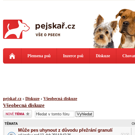
Plemena psů
Inzerce psů
Diskuze
Chovat
pejskař.cz
‹
Diskuze
‹
Všeobecná diskuze
Všeobecná diskuze
Odeslat nové téma
TÉMATA
O
Může pes uhynout z důvodu přežrání granulí