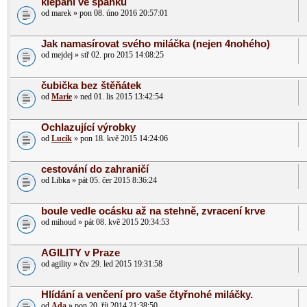
klepani ve spanku
od marek » pon 08. úno 2016 20:57:01
Jak namasírovat svého miláčka (nejen 4nohého)
od mejdej » stř 02. pro 2015 14:08:25
čubička bez štěňátek
od
Marie
» ned 01. lis 2015 13:42:54
Ochlazující výrobky
od
Lucík
» pon 18. kvě 2015 14:24:06
cestování do zahraničí
od Libka » pát 05. čer 2015 8:36:24
boule vedle ocásku až na stehně, zvracení krve
od mihoud » pát 08. kvě 2015 20:34:53
AGILITY v Praze
od agility » čtv 29. led 2015 19:31:58
Hlídání a venčení pro vaše čtyřnohé miláčky.
od
Ada
» pon 20. říj 2014 21:38:50