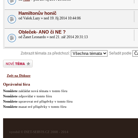
Hamiltonův honič
od Vašek.Lazy » ned 19. říj 2014 10:44:06
Obleček- ANO či NE ?
od Žanet Leonardo » ned 21. zář 2014 20:31:13
Zobrazit témata za předchozí:
Seřadit podle
Odeslat nové téma
Zpět na Diskuze
Oprávnění fóra
Nemůžete
zakládat nová témata v tomto fóru
Nemůžete
odpovídat v tomto fóru
Nemůžete
upravovat své příspěvky v tomto fóru
Nemůžete
mazat své příspěvky v tomto fóru
vyrobil © INET-SERVIS.CZ 2008 - 2014