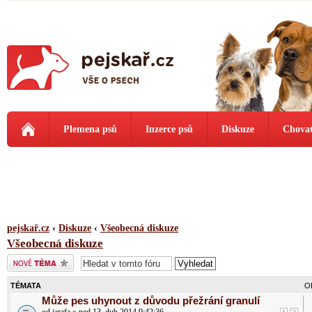
Plemena psů
Inzerce psů
Diskuze
Chovat
pejskař.cz
‹
Diskuze
‹
Všeobecná diskuze
Všeobecná diskuze
Odeslat nové téma
TÉMATA
O
Může pes uhynout z důvodu přežrání granulí