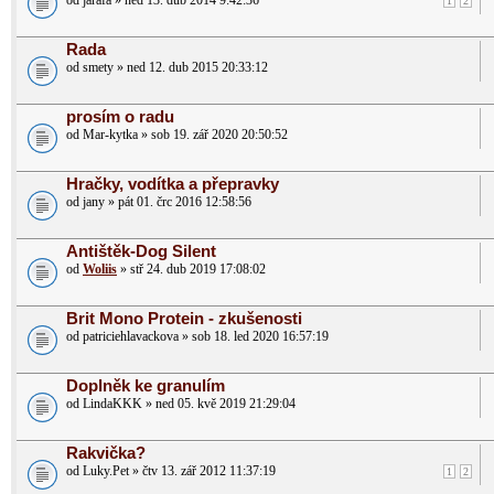
od jarafa » ned 13. dub 2014 9:42:36
1
2
Rada
od smety » ned 12. dub 2015 20:33:12
prosím o radu
od Mar-kytka » sob 19. zář 2020 20:50:52
Hračky, vodítka a přepravky
od jany » pát 01. črc 2016 12:58:56
Antištěk-Dog Silent
od
Woliis
» stř 24. dub 2019 17:08:02
Brit Mono Protein - zkušenosti
od patriciehlavackova » sob 18. led 2020 16:57:19
Doplněk ke granulím
od LindaKKK » ned 05. kvě 2019 21:29:04
Rakvička?
od Luky.Pet » čtv 13. zář 2012 11:37:19
1
2