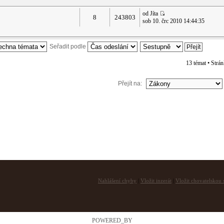
od Jíta
8
243803
sob 10. črc 2010 14:44:35
Seřadit podle
13 témat • Strá
Přejít na:
Nahlášení chyby
|
Vložit inzerát
|
Vložit chovatelskou s
POWERED_BY