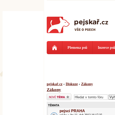
Plemena psů
Inzerce ps
pejskař.cz
‹
Diskuze
‹
Zákony
Zákony
Odeslat nové téma
TÉMATA
pejsci PRAHA