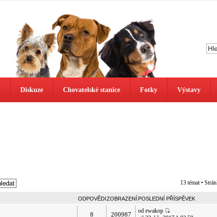
ů
Diskuze
Chovatelské stanice
Fotky
Výstavy
13 témat • Strá
ODPOVĚDI
ZOBRAZENÍ
POSLEDNÍ PŘÍSPĚVEK
od ewakop
8
200987