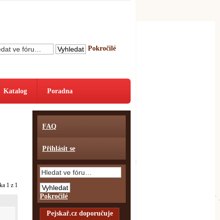
Pokročilé
Katalog
Poradna
FAQ
Přihlásit se
nka
1
z
1
Pokročilé
Pejskař.cz doporučuje