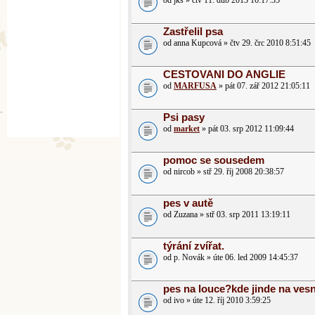
od jks » čtv 11. dub 2013 16:17:35
Zastřelil psa
od anna Kupcová » čtv 29. črc 2010 8:51:45
CESTOVANI DO ANGLIE
od
MARFUSA
» pát 07. zář 2012 21:05:11
Psi pasy
od
market
» pát 03. srp 2012 11:09:44
pomoc se sousedem
od nircob » stř 29. říj 2008 20:38:57
pes v autě
od Zuzana » stř 03. srp 2011 13:19:11
týrání zvířat.
od p. Novák » úte 06. led 2009 14:45:37
pes na louce?kde jinde na vesn
od ivo » úte 12. říj 2010 3:59:25