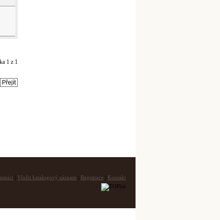
nka
1
z
1
tanici
|
Vložit katalogový záznam
|
Registrace
|
Kontakt