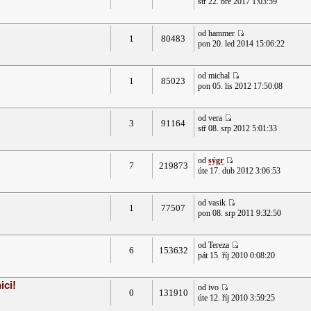
stř 22. bře 2017 1:03:59
od hammer
1
80483
pon 20. led 2014 15:06:22
od michal
1
85023
pon 05. lis 2012 17:50:08
od vera
3
91164
stř 08. srp 2012 5:01:33
od
sýgr
7
219873
úte 17. dub 2012 3:06:53
od vasik
1
77507
pon 08. srp 2011 9:32:50
od Tereza
6
153632
pát 15. říj 2010 0:08:20
ici!
od ivo
0
131910
úte 12. říj 2010 3:59:25