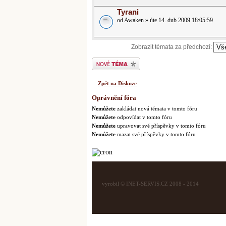
Tyrani
od Awaken » úte 14. dub 2009 18:05:59
Zobrazit témata za předchozí:
Odeslat nové téma
Zpět na Diskuze
Oprávnění fóra
Nemůžete
zakládat nová témata v tomto fóru
Nemůžete
odpovídat v tomto fóru
Nemůžete
upravovat své příspěvky v tomto fóru
Nemůžete
mazat své příspěvky v tomto fóru
vyrobil © INET-SERVIS.CZ 2008 - 2014