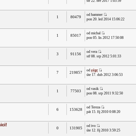
stř 22. bře 2017 1:03:59
od hammer
1
80479
pon 20. led 2014 15:06:22
od michal
1
85017
pon 05. lis 2012 17:50:08
od vera
3
91156
stř 08. srp 2012 5:01:33
od
sýgr
7
219857
úte 17. dub 2012 3:06:53
od vasik
1
77503
pon 08. srp 2011 9:32:50
od Tereza
6
153628
pát 15. říj 2010 0:08:20
ici!
od ivo
0
131905
úte 12. říj 2010 3:59:25