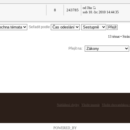
od Jíta
8
243785
sob 10. črc 2010 14:44:35
Seřadit podle
13 témat • Strá
Přejít na:
Nahlášení chyby
|
Vložit inzerát
|
Vložit chovatelskou s
POWERED_BY