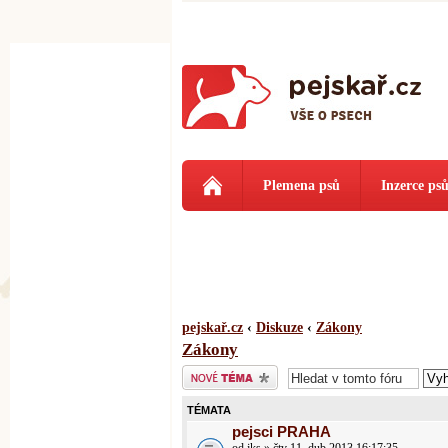
Plemena psů
Inzerce ps
pejskař.cz
‹
Diskuze
‹
Zákony
Zákony
Odeslat nové téma
TÉMATA
pejsci PRAHA