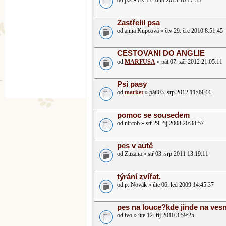
od jks » čtv 11. dub 2013 16:17:35
Zastřelil psa
od anna Kupcová » čtv 29. črc 2010 8:51:45
CESTOVANI DO ANGLIE
od
MARFUSA
» pát 07. zář 2012 21:05:11
Psi pasy
od
market
» pát 03. srp 2012 11:09:44
pomoc se sousedem
od nircob » stř 29. říj 2008 20:38:57
pes v autě
od Zuzana » stř 03. srp 2011 13:19:11
týrání zvířat.
od p. Novák » úte 06. led 2009 14:45:37
pes na louce?kde jinde na vesn
od ivo » úte 12. říj 2010 3:59:25