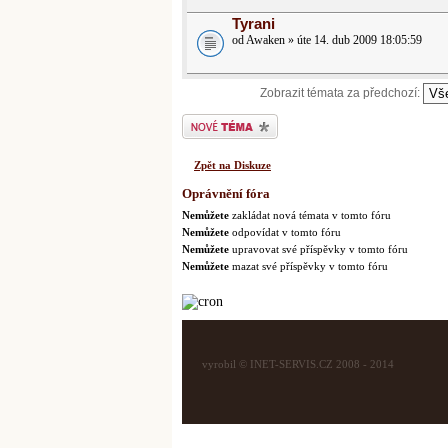
Tyrani
od Awaken » úte 14. dub 2009 18:05:59
Zobrazit témata za předchozí:
Odeslat nové téma
Zpět na Diskuze
Oprávnění fóra
Nemůžete
zakládat nová témata v tomto fóru
Nemůžete
odpovídat v tomto fóru
Nemůžete
upravovat své příspěvky v tomto fóru
Nemůžete
mazat své příspěvky v tomto fóru
vyrobil © INET-SERVIS.CZ 2008 - 2014