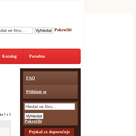
Pokročilé
Katalog
Poradna
FAQ
Přihlásit se
nka
1
z
1
Pokročilé
Pejskař.cz doporučuje