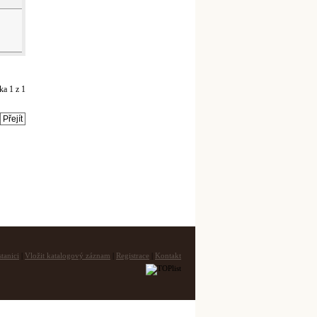
nka
1
z
1
tanici
|
Vložit katalogový záznam
|
Registrace
|
Kontakt