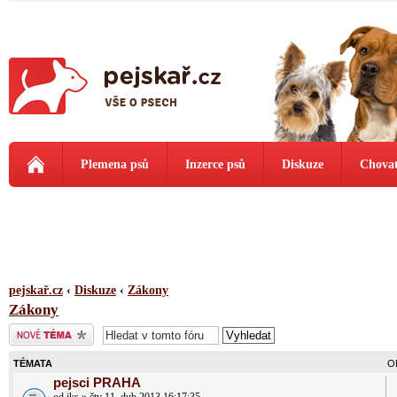
Plemena psů
Inzerce psů
Diskuze
Chovat
pejskař.cz
‹
Diskuze
‹
Zákony
Zákony
Odeslat nové téma
TÉMATA
O
pejsci PRAHA