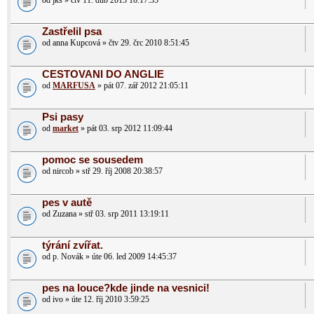
od jks » čtv 11. dub 2013 16:17:35
Zastřelil psa
od anna Kupcová » čtv 29. črc 2010 8:51:45
CESTOVANI DO ANGLIE
od
MARFUSA
» pát 07. zář 2012 21:05:11
Psi pasy
od
market
» pát 03. srp 2012 11:09:44
pomoc se sousedem
od nircob » stř 29. říj 2008 20:38:57
pes v autě
od Zuzana » stř 03. srp 2011 13:19:11
týrání zvířat.
od p. Novák » úte 06. led 2009 14:45:37
pes na louce?kde jinde na vesnici!
od ivo » úte 12. říj 2010 3:59:25