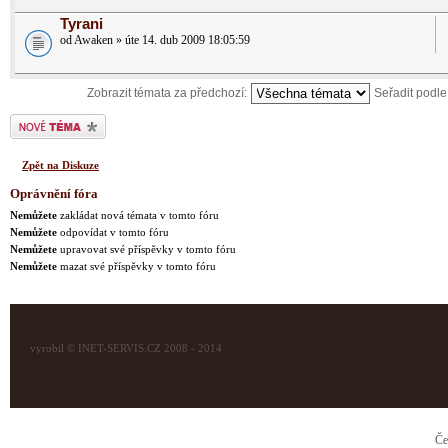
Tyrani
od Awaken » úte 14. dub 2009 18:05:59
Zobrazit témata za předchozí:
Seřadit podl
Odeslat nové téma
Zpět na Diskuze
Oprávnění fóra
Nemůžete
zakládat nová témata v tomto fóru
Nemůžete
odpovídat v tomto fóru
Nemůžete
upravovat své příspěvky v tomto fóru
Nemůžete
mazat své příspěvky v tomto fóru
vyrobil © INET-SERVIS.CZ 2008 - 2014
Če