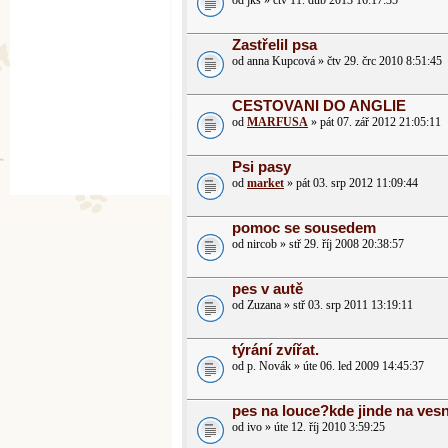
od jks » čtv 11. dub 2013 16:17:35
Zastřelil psa
od anna Kupcová » čtv 29. črc 2010 8:51:45
CESTOVANI DO ANGLIE
od
MARFUSA
» pát 07. zář 2012 21:05:11
Psi pasy
od
market
» pát 03. srp 2012 11:09:44
pomoc se sousedem
od nircob » stř 29. říj 2008 20:38:57
pes v autě
od Zuzana » stř 03. srp 2011 13:19:11
týrání zvířat.
od p. Novák » úte 06. led 2009 14:45:37
pes na louce?kde jinde na vesn
od ivo » úte 12. říj 2010 3:59:25