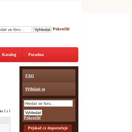
Pokročilé
Katalog
Poradna
FAQ
Přihlásit se
nka
1
z
1
Pokročilé
Pejskař.cz doporučuje