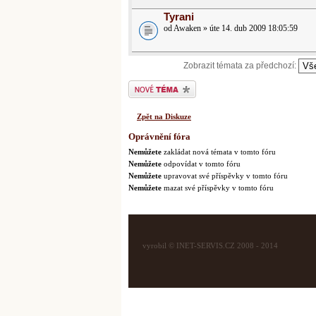
Tyrani
od Awaken » úte 14. dub 2009 18:05:59
Zobrazit témata za předchozí:
Odeslat nové téma
Zpět na Diskuze
Oprávnění fóra
Nemůžete
zakládat nová témata v tomto fóru
Nemůžete
odpovídat v tomto fóru
Nemůžete
upravovat své příspěvky v tomto fóru
Nemůžete
mazat své příspěvky v tomto fóru
vyrobil © INET-SERVIS.CZ 2008 - 2014