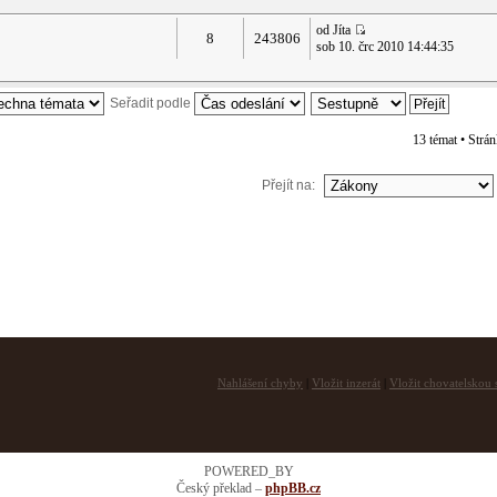
od Jíta
8
243806
sob 10. črc 2010 14:44:35
Seřadit podle
13 témat • Strá
Přejít na:
Nahlášení chyby
|
Vložit inzerát
|
Vložit chovatelskou s
POWERED_BY
Český překlad –
phpBB.cz