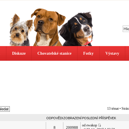
ů
Diskuze
Chovatelské stanice
Fotky
Výstavy
13 témat • Strá
ODPOVĚDI
ZOBRAZENÍ
POSLEDNÍ PŘÍSPĚVEK
od ewakop
8
200988