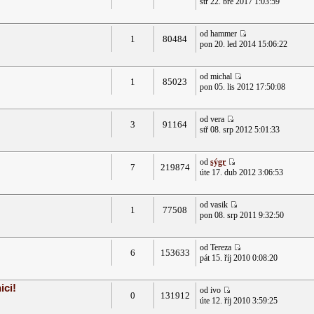
stř 22. bře 2017 1:03:59
od hammer
1
80484
pon 20. led 2014 15:06:22
od michal
1
85023
pon 05. lis 2012 17:50:08
od vera
3
91164
stř 08. srp 2012 5:01:33
od
sýgr
7
219874
úte 17. dub 2012 3:06:53
od vasik
1
77508
pon 08. srp 2011 9:32:50
od Tereza
6
153633
pát 15. říj 2010 0:08:20
ici!
od ivo
0
131912
úte 12. říj 2010 3:59:25