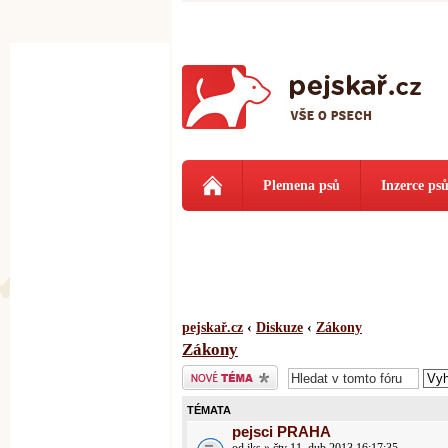
Plemena psů
Inzerce ps
pejskař.cz
‹
Diskuze
‹
Zákony
Zákony
Odeslat nové téma
TÉMATA
pejsci PRAHA