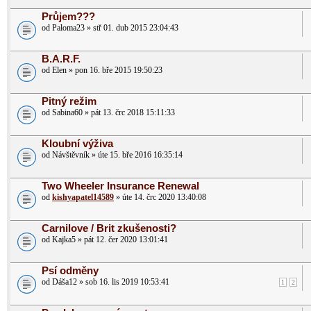
Průjem???
od Paloma23 » stř 01. dub 2015 23:04:43
B.A.R.F.
od Elen » pon 16. bře 2015 19:50:23
Pitný režim
od Sabina60 » pát 13. črc 2018 15:11:33
Kloubní výživa
od Návštěvník » úte 15. bře 2016 16:35:14
Two Wheeler Insurance Renewal
od
kishyapatel14589
» úte 14. črc 2020 13:40:08
Carnilove / Brit zkušenosti?
od Kajka5 » pát 12. čer 2020 13:01:41
Psí odměny
od Dáša12 » sob 16. lis 2019 10:53:41
1
2