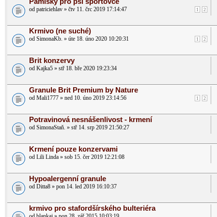
Pamlsky pro psí sportovce
od patriciehlav » čtv 11. črc 2019 17:14:47
1
2
Krmivo (ne suché)
od SimonaKb. » úte 18. úno 2020 10:20:31
1
2
Brit konzervy
od Kajka5 » stř 18. bře 2020 19:23:34
Granule Brit Premium by Nature
od Mali1777 » ned 10. úno 2019 23:14:56
1
2
Potravinová nesnášenlivost - krmení
od SimonaStaň. » stř 14. srp 2019 21:50:27
Krmení pouze konzervami
od Lili Linda » sob 15. čer 2019 12:21:08
Hypoalergenní granule
od Ditta8 » pon 14. led 2019 16:10:37
krmivo pro stafordšírského bulteriéra
od blankaj » pon 28. zář 2015 10:03:19