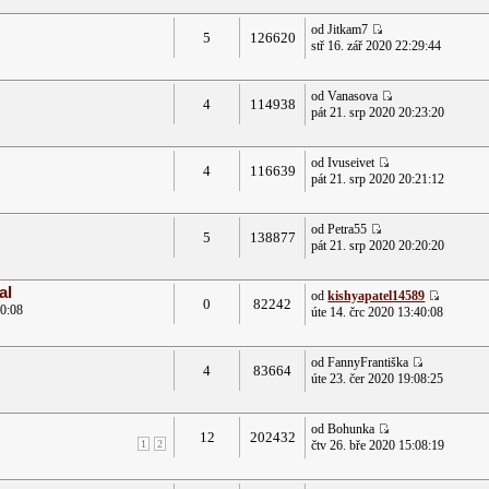
od Jitkam7
5
126620
stř 16. zář 2020 22:29:44
od Vanasova
4
114938
pát 21. srp 2020 20:23:20
od Ivuseivet
4
116639
pát 21. srp 2020 20:21:12
od Petra55
5
138877
pát 21. srp 2020 20:20:20
al
od
kishyapatel14589
0
82242
40:08
úte 14. črc 2020 13:40:08
od FannyFrantiška
4
83664
úte 23. čer 2020 19:08:25
od Bohunka
12
202432
1
2
čtv 26. bře 2020 15:08:19