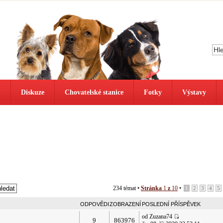
ů
Diskuze
Chovatelské stanice
Fotky
Výstavy
234 témat •
Stránka
1
z
10
•
1
2
3
4
5
ODPOVĚDI
ZOBRAZENÍ
POSLEDNÍ PŘÍSPĚVEK
od Zuzana74
9
863976