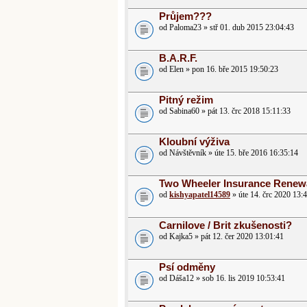
Průjem???
od Paloma23 » stř 01. dub 2015 23:04:43
B.A.R.F.
od Elen » pon 16. bře 2015 19:50:23
Pitný režim
od Sabina60 » pát 13. črc 2018 15:11:33
Kloubní výživa
od Návštěvník » úte 15. bře 2016 16:35:14
Two Wheeler Insurance Renew
od
kishyapatel14589
» úte 14. črc 2020 13:
Carnilove / Brit zkušenosti?
od Kajka5 » pát 12. čer 2020 13:01:41
Psí odměny
od Dáša12 » sob 16. lis 2019 10:53:41