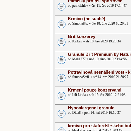
Pamlsky pro psí sportovce
od patriciehlav » čtv 11. črc 2019 17:14:47
Krmivo (ne suché)
od SimonaKb. » úte 18. úno 2020 10:20:31
Brit konzervy
od Kajka5 » stř 18. bře 2020 19:23:34
Granule Brit Premium by Natu
od Mali1777 » ned 10. úno 2019 23:14:56
Potravinová nesnášenlivost - 
od SimonaStaň. » stř 14. srp 2019 21:50:27
Krmení pouze konzervami
od Lili Linda » sob 15. čer 2019 12:21:08
Hypoalergenní granule
od Ditta8 » pon 14. led 2019 16:10:37
krmivo pro stafordšírského bul
od blankaj » pon 28. zář 2015 10:03:19