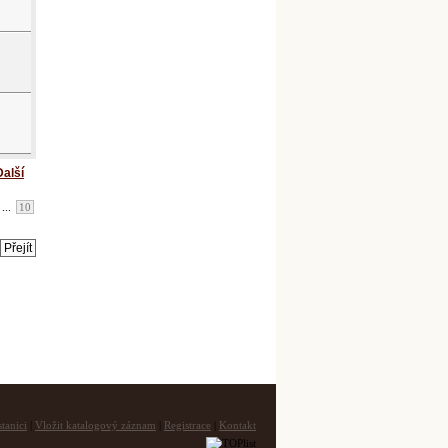
Další
...
10
tanici
|
Vložit katalogový záznam
|
Registrace
|
Kontakt