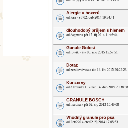
od Andyyy » ned 15. črc 2018 23:13:08
Alergie u boxerů
od lora » stř 02. dub 2014 19:34:41
dlouhodobý průjem s hlenem
od dagmar » pát 17. říj 2014 11:46:44
Ganule Golosi
od rotvik » čtv 05. úno 2015 15:57:51
Dotaz
od zezulovaiveta » úte 14. črc 2015 20:22:23
Konzervy
od Alexandra L. » ned 14. dub 2019 20:38:38
GRANULE BOSCH
od martina » pát 02. srp 2013 15:49:08
Vhodný granule pro psa
od Petr220 » čtv 02. říj 2014 17:05:53