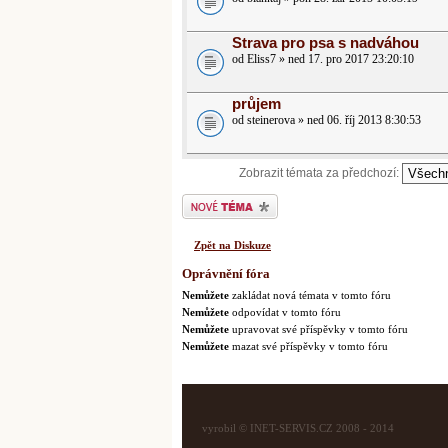
Strava pro psa s nadváhou
od Eliss7 » ned 17. pro 2017 23:20:10
průjem
od steinerova » ned 06. říj 2013 8:30:53
Zobrazit témata za předchozí:
Odeslat nové téma
Zpět na Diskuze
Oprávnění fóra
Nemůžete
zakládat nová témata v tomto fóru
Nemůžete
odpovídat v tomto fóru
Nemůžete
upravovat své příspěvky v tomto fóru
Nemůžete
mazat své příspěvky v tomto fóru
vyrobil © INET-SERVIS.CZ 2008 - 2014