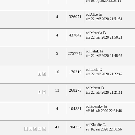
čtv 08. říj 2020 22:53:11
od Alice
4
326971
úte 22. zář 2020 21:51:51
od Marcela
4
437042
úte 22. zář 2020 21:50:21
od Patrik
5
2757742
úte 22. zář 2020 21:48:57
od Lucie
10
170319
1
2
úte 22. zář 2020 21:22:42
od Martin
13
268273
1
2
úte 22. zář 2020 21:21:11
od Zdenekv
4
104831
stř 16. zář 2020 22:31:46
od Klaudie
41
704537
1
2
3
4
5
stř 16. zář 2020 22:30:56