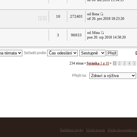
stř 09. led 2019 13:14:53
od Ilona
10
272401
1
2
stř 26. pro 2018 18:23:20
od Jiřina
3
96933
pon 20. srp 2018 14:58:20
Seřadit podle
234 témat •
Stránka
1
z
10
•
1
2
3
4
5
Přejít na:
Nahlášení chyby
|
Vložit inzerát
|
Vložit chovatelskou s