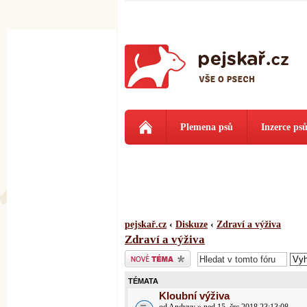
Plemena psů
Inzerce ps
pejskař.cz
‹
Diskuze
‹
Zdraví a výživa
Zdraví a výživa
Odeslat nové téma
TÉMATA
Kloubní výživa