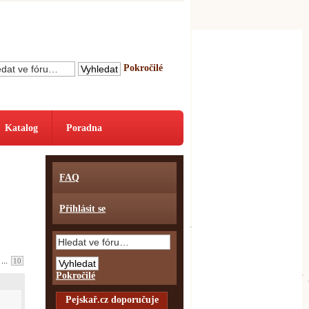
Pokročilé
Katalog
Poradna
FAQ
Přihlásit se
...
10
Pokročilé
Pejskař.cz doporučuje