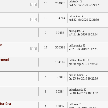
od Andy
13
204920
1
2
ned 22. bře 2020 22:24:17
od Janina
10
134764
1
2
ned 22. bře 2020 22:21:59
od Kajka5
0
90456
stř 18. bře 2020 19:23:34
re
od Lucasice
17
350589
1
2
stř 25. zář 2019 20:12:25
krmení
od Karolina K.
5
104169
pát 30. srp 2019 17:39:32
od Lili Linda
4
107819
úte 25. čer 2019 19:22:39
od terkaterča
3
90384
pát 18. led 2019 18:11:37
teriéra
od Lena
1
83832