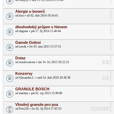
od Andyyy » ned 15. črc 2018 23:13:08
Alergie u boxerů
od lora » stř 02. dub 2014 19:34:41
dlouhodobý průjem s hlenem
od dagmar » pát 17. říj 2014 11:46:44
Ganule Golosi
od rotvik » čtv 05. úno 2015 15:57:51
Dotaz
od zezulovaiveta » úte 14. črc 2015 20:22:23
1
2
Konzervy
od Alexandra L. » ned 14. dub 2019 20:38:38
1
2
GRANULE BOSCH
od martina » pát 02. srp 2013 15:49:08
Vhodný granule pro psa
od Petr220 » čtv 02. říj 2014 17:05:53
1
2
3
4
5