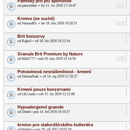
Pamlsky pro psí sportovce
od patriciehlav » čtv 11. črc 2019 17:14:47
1
2
Krmivo (ne suché)
od SimonaKb. » úte 18. úno 2020 10:20:31
1
2
Brit konzervy
od Kajka5 » stř 18. bře 2020 19:23:34
Granule Brit Premium by Nature
od Mali1777 » ned 10. úno 2019 23:14:56
1
2
Potravinová nesnášenlivost - krmení
od SimonaStaň. » stř 14. srp 2019 21:50:27
Krmení pouze konzervami
od Lili Linda » sob 15. čer 2019 12:21:08
Hypoalergenní granule
od Ditta8 » pon 14. led 2019 16:10:37
krmivo pro stafordšírského bulteriéra
od blankaj » pon 28. zář 2015 10:03:19