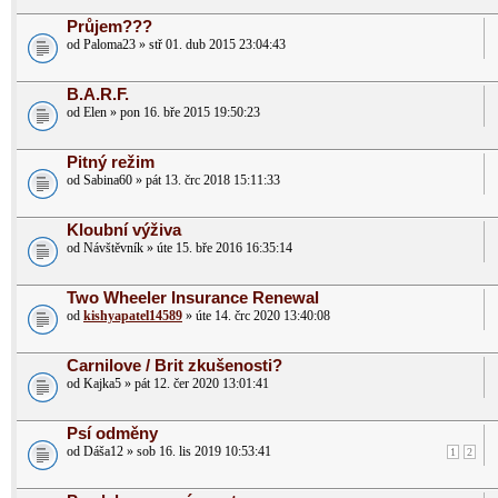
Průjem???
od Paloma23 » stř 01. dub 2015 23:04:43
B.A.R.F.
od Elen » pon 16. bře 2015 19:50:23
Pitný režim
od Sabina60 » pát 13. črc 2018 15:11:33
Kloubní výživa
od Návštěvník » úte 15. bře 2016 16:35:14
Two Wheeler Insurance Renewal
od
kishyapatel14589
» úte 14. črc 2020 13:40:08
Carnilove / Brit zkušenosti?
od Kajka5 » pát 12. čer 2020 13:01:41
Psí odměny
od Dáša12 » sob 16. lis 2019 10:53:41
1
2