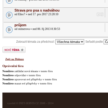
Strava pro psa s nadváhou
od Eliss7 » ned 17. pro 2017 23:20:10
1
2
průjem
od steinerova » ned 06. říj 2013 8:30:53
Zobrazit témata za předchozí:
Seřadit podle
Odeslat nové téma
Zpět na Diskuze
Oprávnění fóra
Nemůžete
zakládat nová témata v tomto fóru
Nemůžete
odpovídat v tomto fóru
Nemůžete
upravovat své příspěvky v tomto fóru
Nemůžete
mazat své příspěvky v tomto fóru
vyrobil © INET-SERVIS.CZ 2008 - 2014