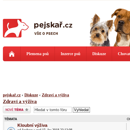
Plemena psů
Inzerce psů
Diskuze
Chovat
pejskař.cz
‹
Diskuze
‹
Zdraví a výživa
Zdraví a výživa
Odeslat nové téma
TÉMATA
O
Kloubní výživa