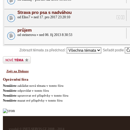
Strava pro psa s nadváhou
od Eliss7 » ned 17. pro 2017 23:20:10
1
2
průjem
od steinerova » ned 06. říj 2013 8:30:53
Zobrazit témata za předchozí:
Seřadit podle
Odeslat nové téma
Zpět na Diskuze
Oprávnění fóra
Nemůžete
zakládat nová témata v tomto fóru
Nemůžete
odpovídat v tomto fóru
Nemůžete
upravovat své příspěvky v tomto fóru
Nemůžete
mazat své příspěvky v tomto fóru
vyrobil © INET-SERVIS.CZ 2008 - 2014