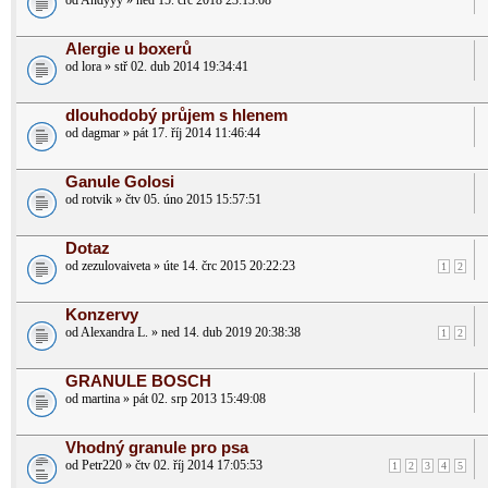
od Andyyy » ned 15. črc 2018 23:13:08
Alergie u boxerů
od lora » stř 02. dub 2014 19:34:41
dlouhodobý průjem s hlenem
od dagmar » pát 17. říj 2014 11:46:44
Ganule Golosi
od rotvik » čtv 05. úno 2015 15:57:51
Dotaz
od zezulovaiveta » úte 14. črc 2015 20:22:23
1
2
Konzervy
od Alexandra L. » ned 14. dub 2019 20:38:38
1
2
GRANULE BOSCH
od martina » pát 02. srp 2013 15:49:08
Vhodný granule pro psa
od Petr220 » čtv 02. říj 2014 17:05:53
1
2
3
4
5