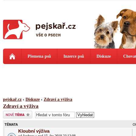
Plemena psů
Inzerce psů
Diskuze
Chovat
pejskař.cz
‹
Diskuze
‹
Zdraví a výživa
Zdraví a výživa
Odeslat nové téma
TÉMATA
O
Kloubní výživa