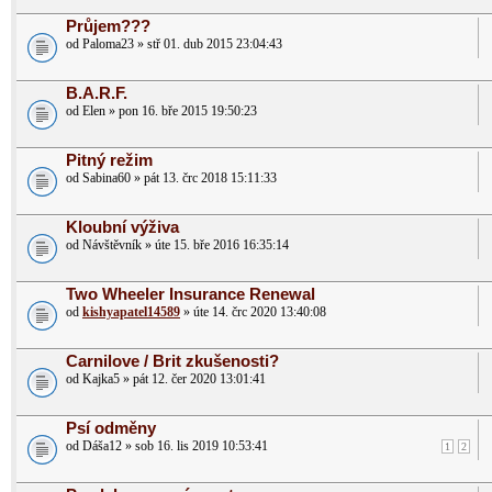
Průjem???
od Paloma23 » stř 01. dub 2015 23:04:43
B.A.R.F.
od Elen » pon 16. bře 2015 19:50:23
Pitný režim
od Sabina60 » pát 13. črc 2018 15:11:33
Kloubní výživa
od Návštěvník » úte 15. bře 2016 16:35:14
Two Wheeler Insurance Renewal
od
kishyapatel14589
» úte 14. črc 2020 13:40:08
Carnilove / Brit zkušenosti?
od Kajka5 » pát 12. čer 2020 13:01:41
Psí odměny
od Dáša12 » sob 16. lis 2019 10:53:41
1
2