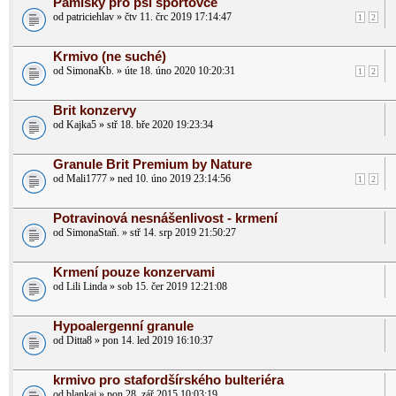
Pamlsky pro psí sportovce
od patriciehlav » čtv 11. črc 2019 17:14:47
1
2
Krmivo (ne suché)
od SimonaKb. » úte 18. úno 2020 10:20:31
1
2
Brit konzervy
od Kajka5 » stř 18. bře 2020 19:23:34
Granule Brit Premium by Nature
od Mali1777 » ned 10. úno 2019 23:14:56
1
2
Potravinová nesnášenlivost - krmení
od SimonaStaň. » stř 14. srp 2019 21:50:27
Krmení pouze konzervami
od Lili Linda » sob 15. čer 2019 12:21:08
Hypoalergenní granule
od Ditta8 » pon 14. led 2019 16:10:37
krmivo pro stafordšírského bulteriéra
od blankaj » pon 28. zář 2015 10:03:19