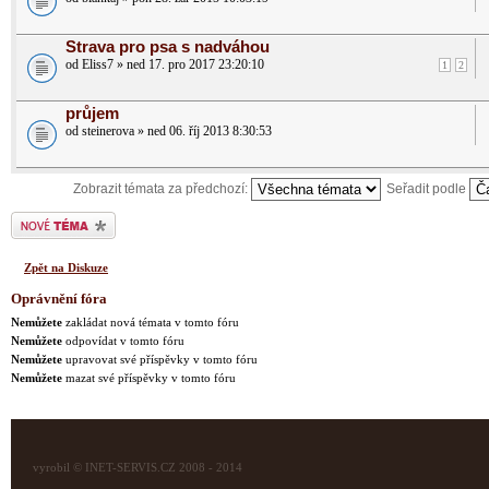
Strava pro psa s nadváhou
od Eliss7 » ned 17. pro 2017 23:20:10
1
2
průjem
od steinerova » ned 06. říj 2013 8:30:53
Zobrazit témata za předchozí:
Seřadit podle
Odeslat nové téma
Zpět na Diskuze
Oprávnění fóra
Nemůžete
zakládat nová témata v tomto fóru
Nemůžete
odpovídat v tomto fóru
Nemůžete
upravovat své příspěvky v tomto fóru
Nemůžete
mazat své příspěvky v tomto fóru
vyrobil © INET-SERVIS.CZ 2008 - 2014