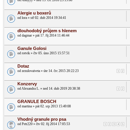
od Andyyy » ned 15. črc 2018 23:13:08
Alergie u boxerů
od lora » stř 02. dub 2014 19:34:41
dlouhodobý průjem s hlenem
od dagmar » pát 17. říj 2014 11:46:44
Ganule Golosi
od rotvik » čtv 05. úno 2015 15:57:51
Dotaz
od zezulovaiveta » úte 14. črc 2015 20:22:23
1
2
Konzervy
od Alexandra L. » ned 14. dub 2019 20:38:38
1
2
GRANULE BOSCH
od martina » pát 02. srp 2013 15:49:08
Vhodný granule pro psa
od Petr220 » čtv 02. říj 2014 17:05:53
1
2
3
4
5