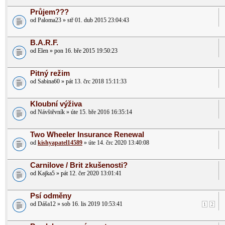
Průjem???
od Paloma23 » stř 01. dub 2015 23:04:43
B.A.R.F.
od Elen » pon 16. bře 2015 19:50:23
Pitný režim
od Sabina60 » pát 13. črc 2018 15:11:33
Kloubní výživa
od Návštěvník » úte 15. bře 2016 16:35:14
Two Wheeler Insurance Renewal
od
kishyapatel14589
» úte 14. črc 2020 13:40:08
Carnilove / Brit zkušenosti?
od Kajka5 » pát 12. čer 2020 13:01:41
Psí odměny
od Dáša12 » sob 16. lis 2019 10:53:41
1
2