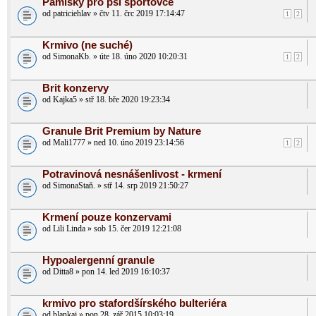
Pamlsky pro psí sportovce
od patriciehlav » čtv 11. črc 2019 17:14:47
1
2
Krmivo (ne suché)
od SimonaKb. » úte 18. úno 2020 10:20:31
1
2
Brit konzervy
od Kajka5 » stř 18. bře 2020 19:23:34
Granule Brit Premium by Nature
od Mali1777 » ned 10. úno 2019 23:14:56
1
2
Potravinová nesnášenlivost - krmení
od SimonaStaň. » stř 14. srp 2019 21:50:27
Krmení pouze konzervami
od Lili Linda » sob 15. čer 2019 12:21:08
Hypoalergenní granule
od Ditta8 » pon 14. led 2019 16:10:37
krmivo pro stafordšírského bulteriéra
od blankaj » pon 28. zář 2015 10:03:19