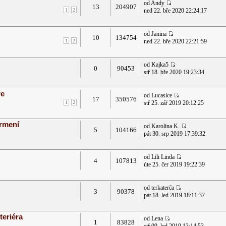
od Andy
13
204907
1
2
ned 22. bře 2020 22:24:17
od Janina
10
134754
1
2
ned 22. bře 2020 22:21:59
od Kajka5
0
90453
stř 18. bře 2020 19:23:34
re
od Lucasice
17
350576
1
2
stř 25. zář 2019 20:12:25
krmení
od Karolina K.
5
104166
pát 30. srp 2019 17:39:32
od Lili Linda
4
107813
úte 25. čer 2019 19:22:39
od terkaterča
3
90378
pát 18. led 2019 18:11:37
teriéra
od Lena
1
83828