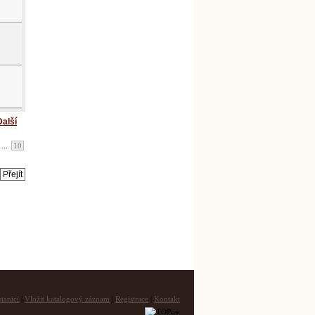
Další
...
10
tanici
|
Vložit katalogový záznam
|
Registrace
|
Kontakt