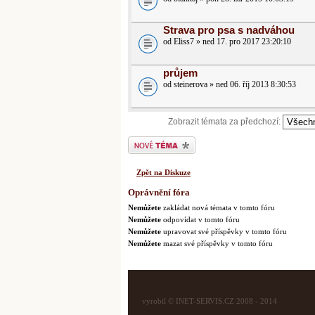
Strava pro psa s nadváhou
od Eliss7 » ned 17. pro 2017 23:20:10
průjem
od steinerova » ned 06. říj 2013 8:30:53
Zobrazit témata za předchozí:
Odeslat nové téma
Zpět na Diskuze
Oprávnění fóra
Nemůžete
zakládat nová témata v tomto fóru
Nemůžete
odpovídat v tomto fóru
Nemůžete
upravovat své příspěvky v tomto fóru
Nemůžete
mazat své příspěvky v tomto fóru
vyrobil © INET-SERVIS.CZ 2008 - 2014