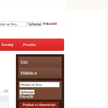
Pokročilé
Katalog
Poradna
FAQ
Přihlásit se
...
10
Pokročilé
Pejskař.cz doporučuje