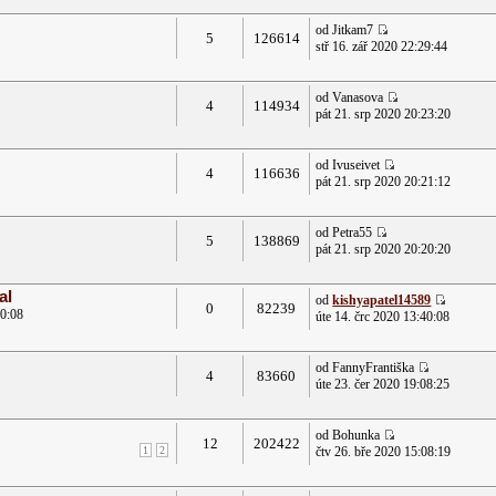
od Jitkam7
5
126614
stř 16. zář 2020 22:29:44
od Vanasova
4
114934
pát 21. srp 2020 20:23:20
od Ivuseivet
4
116636
pát 21. srp 2020 20:21:12
od Petra55
5
138869
pát 21. srp 2020 20:20:20
al
od
kishyapatel14589
0
82239
40:08
úte 14. črc 2020 13:40:08
od FannyFrantiška
4
83660
úte 23. čer 2020 19:08:25
od Bohunka
12
202422
1
2
čtv 26. bře 2020 15:08:19