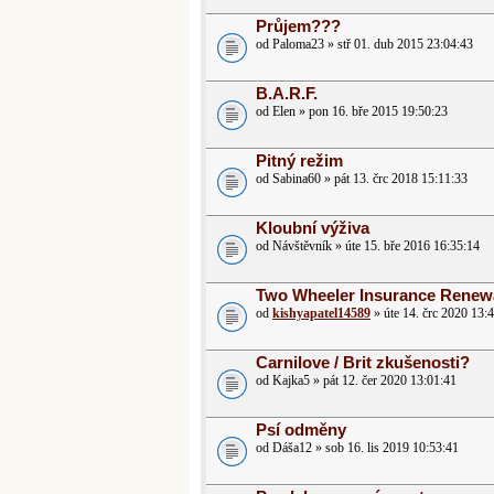
Průjem???
od Paloma23 » stř 01. dub 2015 23:04:43
B.A.R.F.
od Elen » pon 16. bře 2015 19:50:23
Pitný režim
od Sabina60 » pát 13. črc 2018 15:11:33
Kloubní výživa
od Návštěvník » úte 15. bře 2016 16:35:14
Two Wheeler Insurance Renew
od
kishyapatel14589
» úte 14. črc 2020 13:
Carnilove / Brit zkušenosti?
od Kajka5 » pát 12. čer 2020 13:01:41
Psí odměny
od Dáša12 » sob 16. lis 2019 10:53:41