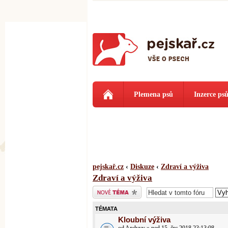
Plemena psů
Inzerce ps
pejskař.cz
‹
Diskuze
‹
Zdraví a výživa
Zdraví a výživa
Odeslat nové téma
TÉMATA
Kloubní výživa