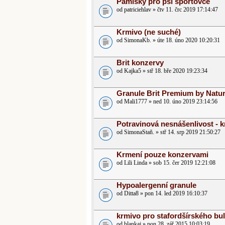
Pamlsky pro psí sportovce
od patriciehlav » čtv 11. črc 2019 17:14:47
Krmivo (ne suché)
od SimonaKb. » úte 18. úno 2020 10:20:31
Brit konzervy
od Kajka5 » stř 18. bře 2020 19:23:34
Granule Brit Premium by Natu
od Mali1777 » ned 10. úno 2019 23:14:56
Potravinová nesnášenlivost - 
od SimonaStaň. » stř 14. srp 2019 21:50:27
Krmení pouze konzervami
od Lili Linda » sob 15. čer 2019 12:21:08
Hypoalergenní granule
od Ditta8 » pon 14. led 2019 16:10:37
krmivo pro stafordšírského bul
od blankaj » pon 28. zář 2015 10:03:19