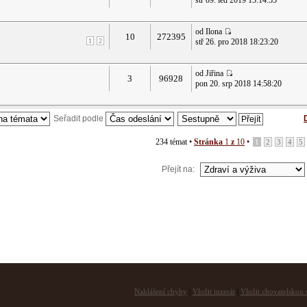
stř 09. led 2019 13:14:53
od Ilona
10
272395
1
2
stř 26. pro 2018 18:23:20
od Jiřina
3
96928
pon 20. srp 2018 14:58:20
Seřadit podle
234 témat •
Stránka
1
z
10
•
1
2
3
4
5
Přejít na:
Nahlášení chyby
|
Vložit inzerát
|
Vložit chovatelskou s