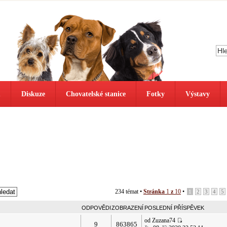
ů
Diskuze
Chovatelské stanice
Fotky
Výstavy
234 témat •
Stránka
1
z
10
•
1
2
3
4
5
ODPOVĚDI
ZOBRAZENÍ
POSLEDNÍ PŘÍSPĚVEK
od Zuzana74
9
863865