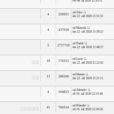
čtv 08. říj 2020 22:53:11
od Alice
4
326931
úte 22. zář 2020 21:51:51
od Marcela
4
437018
úte 22. zář 2020 21:50:21
od Patrik
5
2757729
úte 22. zář 2020 21:48:57
od Lucie
10
170313
1
2
úte 22. zář 2020 21:22:42
od Martin
13
268266
1
2
úte 22. zář 2020 21:21:11
od Zdenekv
4
104823
stř 16. zář 2020 22:31:46
od Klaudie
41
704514
1
2
3
4
5
stř 16. zář 2020 22:30:56