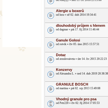
od Andyyy » ned 15. črc 2018 23:13:08
Alergie u boxerů
od lora » stř 02. dub 2014 19:34:41
dlouhodobý průjem s hlenem
od dagmar » pát 17. říj 2014 11:46:44
Ganule Golosi
od rotvik » čtv 05. úno 2015 15:57:51
Dotaz
od zezulovaiveta » úte 14. črc 2015 20:22:23
Konzervy
od Alexandra L. » ned 14. dub 2019 20:38:38
GRANULE BOSCH
od martina » pát 02. srp 2013 15:49:08
Vhodný granule pro psa
od Petr220 » čtv 02. říj 2014 17:05:53