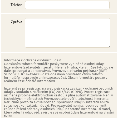
Telefon
Zpráva
Informace k ochraně osobních údajů
Odesláním tohoto formuláře poskytnete vyplněné osobní údaje
Inzerentovi (zadavateli inzerátu) Helena Hrubá, který může tyto údaje
dále spravovat a zpracovávat. Provozovatel webu pejskar.cz (INET-
SERVIS.CZ, IČ: 47494433) data odeslaná prostřednictvím tohoto
formuláře nespravuje ani nezpracovává. Obsah formuláře pouze v
reálném čase odešle Inzerentovi.
Inzerent se při registraci na web pejskar.cz zavázal k ochraně osobních
údajů v souladu s Nařízením (EU) 2016/679 (GDPR). Proces registrace
nicméně probíhá elektronickou cestou a plně automatizovaně. Není v
technických možnostech Provozovatele ověřit totožnost inzerenta.
Neručíme proto za aktuálnost ani správnost údajů v inzerátu ani za
správnost kontaktních údajů. Provozovatel není schopen ovlivnit
způsob řešení ochrany osobních údajů na straně Inzerenta. Uživatel,
který odesílá odpověď, svěřuje své osobní údaje Inzerentovi na vlastní
riziko.