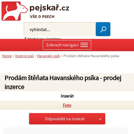
✗
hledat jen v katalogu
Zobrazit navigaci
Home
»
Inzerce psů
»
Havanský psík
»
Prodám štěňata Havanského psíka
Prodám štěňata Havanského psíka - prodej
inzerce
Inzerát
Foto
Odpovědět na inzerát