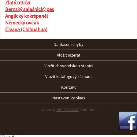
Zlatý retrívr
Bernský salašnický pes
Anglický kokršpaněl
Německý ovčák
Čivava (Chihuahua)
Nahlášení chyby
Vložit inzerát
Vložit chovatelskou stanici
Vložit katalogový záznam
Kontakt
Nastavení cookies
vyrobil ©
INET-SERVIS.CZ
2008 - 2019