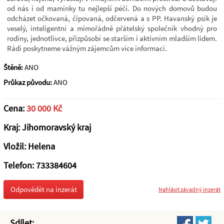
od nás i od maminky tu nejlepší péči. Do nových domovů budou
odcházet očkovaná, čipovaná, odčervená a s PP. Havanský psík je
veselý, inteligentní a mimořádně přátelský společník vhodný pro
rodiny, jednotlivce, přizpůsobí se starším i aktivním mladším lidem.
Rádi poskytneme vážným zájemcům více informací.
Štěně:
ANO
Průkaz původu:
ANO
Cena:
30 000 Kč
Kraj: Jihomoravský kraj
Vložil: Helena
Telefon: 733384604
Odpovědět na inzerát
Nahlásit závadný inzerát
Sdílet: