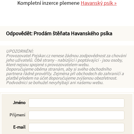
Kompletní inzerce plemene
Havanský psík »
Odpovědět: Prodám štěňata Havanského psíka
UPOZORNĚNÍ:
Provozovatel Pejskar.cz nenese žádnou zodpovědnost za chování
jeho uživatelů. Obě strany - nabízíjící i poptávající - jsou osoby,
které nejsou spojené s provozovatelem webu.
Doporučujeme oběma stranám, aby si svého obchodního
partnera řádně prověřily. Zejména při obchodech do zahraničí a
platbě předem na účet doporučujeme zvýšenou obezřetnost.
Podvodníci se bohužel nevyhýbají ani našemu webu.
Jméno
Příjmení
E-mail