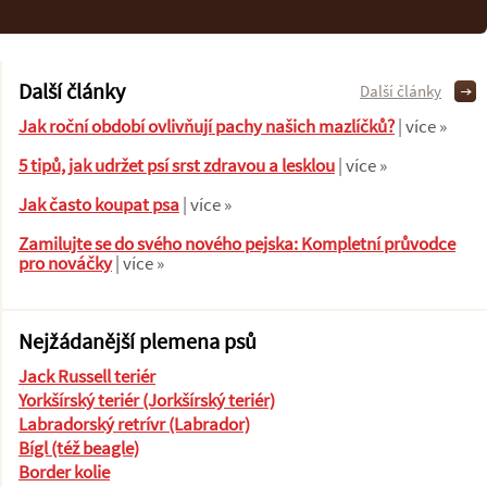
Další články
Další články
Jak roční období ovlivňují pachy našich mazlíčků?
| více »
5 tipů, jak udržet psí srst zdravou a lesklou
| více »
Jak často koupat psa
| více »
Zamilujte se do svého nového pejska: Kompletní průvodce
pro nováčky
| více »
Nejžádanější plemena psů
Jack Russell teriér
Yorkšírský teriér (Jorkšírský teriér)
Labradorský retrívr (Labrador)
Bígl (též beagle)
Border kolie