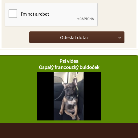
Psí videa
Ospalý francouzký buldoček