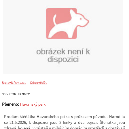
Upravit / smazat
Odpovědět
30.5.2026
| ID:
96321
Plemeno:
Havanský psík
Prodám štěňátka Havanského psíka s průkazem původu. Narodila
se 21.5.2026, k dispozici jsou 2 fenky a dva pejsci. Štěňátka jsou
zdravá, kojená, vyrůstají v milujícím domácím prostředí a dostávají