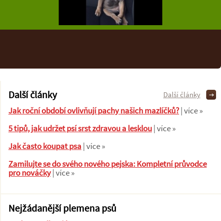
Další články
Další články
Jak roční období ovlivňují pachy našich mazlíčků?
| více »
5 tipů, jak udržet psí srst zdravou a lesklou
| více »
Jak často koupat psa
| více »
Zamilujte se do svého nového pejska: Kompletní průvodce
pro nováčky
| více »
Nejžádanější plemena psů