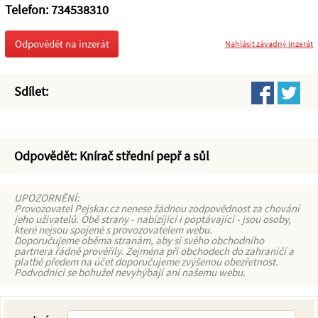
Telefon: 734538310
Odpovědět na inzerát
Nahlásit závadný inzerát
Sdílet:
Odpovědět: Knírač střední pepř a sůl
UPOZORNĚNÍ:
Provozovatel Pejskar.cz nenese žádnou zodpovědnost za chování
jeho uživatelů. Obě strany - nabízíjící i poptávající - jsou osoby,
které nejsou spojené s provozovatelem webu.
Doporučujeme oběma stranám, aby si svého obchodního
partnera řádně prověřily. Zejména při obchodech do zahraničí a
platbě předem na účet doporučujeme zvýšenou obezřetnost.
Podvodníci se bohužel nevyhýbají ani našemu webu.