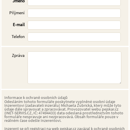
Jméno
Příjmení
E-mail
Telefon
Zpráva
Informace k ochraně osobních údajů
Odesláním tohoto formuláře poskytnete vyplněné osobní údaje
Inzerentovi (zadavateli inzerátu) Michaela Zubrická, který může tyto
údaje dále spravovat a zpracovávat. Provozovatel webu pejskar.cz
(INET-SERVIS.CZ, IČ: 47494433) data odeslaná prostřednictvím tohoto
formuláře nespravuje ani nezpracovává. Obsah formuláře pouze v
reálném čase odešle Inzerentovi.
Inzerent se při registraci na web pejskar.cz zavázal k ochraně osobních