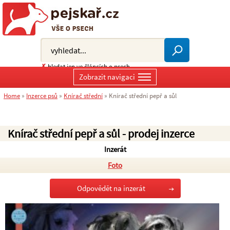
✗
hledat jen ve článcích o psech
Zobrazit navigaci
Home
»
Inzerce psů
»
Knírač střední
»
Knírač střední pepř a sůl
Knírač střední pepř a sůl - prodej inzerce
Inzerát
Foto
Odpovědět na inzerát