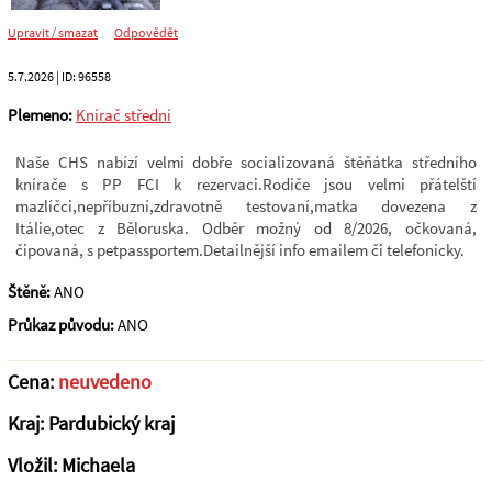
Upravit / smazat
Odpovědět
5.7.2026
| ID:
96558
Plemeno:
Knírač střední
Naše CHS nabízí velmi dobře socializovaná štěňátka středního
knírače s PP FCI k rezervaci.Rodiče jsou velmi přátelští
mazlíčci,nepříbuzní,zdravotně testovaní,matka dovezena z
Itálie,otec z Běloruska. Odběr možný od 8/2026, očkovaná,
čipovaná, s petpassportem.Detailnější info emailem či telefonicky.
Štěně:
ANO
Průkaz původu:
ANO
Cena:
neuvedeno
Kraj: Pardubický kraj
Vložil: Michaela