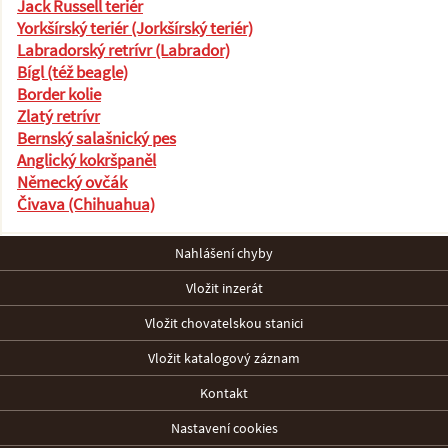
Jack Russell teriér
Yorkšírský teriér (Jorkšírský teriér)
Labradorský retrívr (Labrador)
Bígl (též beagle)
Border kolie
Zlatý retrívr
Bernský salašnický pes
Anglický kokršpaněl
Německý ovčák
Čivava (Chihuahua)
Nahlášení chyby
Vložit inzerát
Vložit chovatelskou stanici
Vložit katalogový záznam
Kontakt
Nastavení cookies