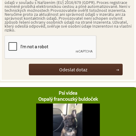
údajů v souladu s Nařízením (EU) 2016/679 (GDPR). Proces registrace
nicméně probíhá elektronickou cestou a plně automatizovaně. Není v
technických možnostech Provozovatele ověřit totožnost inzerenta.
Neručíme proto za aktuálnost ani správnost údajů v inzerátu ani za
správnost kontaktních údajů. Provozovatel není schopen ovlivnit
způsob řešení ochrany osobních údajů na straně Inzerenta. Uživatel,
který odesílá odpověď, svěřuje své osobní údaje Inzerentovi na vlastní
riziko.
Psí videa
Ospalý francouzký buldoček